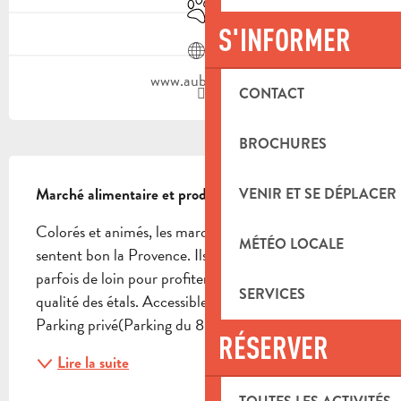
Animaux acceptés
S'INFORMER
www.aubagne.fr
CONTACT
BROCHURES
DESCRIPTION
Marché alimentaire et produits manufacturés.
VENIR ET SE DÉPLACER
Colorés et animés, les marchés plein air d'Aubagne 
MÉTÉO LOCALE
sentent bon la Provence. Ils sont réputés et l'on vient 
parfois de loin pour profiter de la variété et de la 
SERVICES
qualité des étals. Accessible pour handicapés 
Parking privé(Parking du 8 mai, Terres Rouges ...)
RÉSERVER
Lire la suite