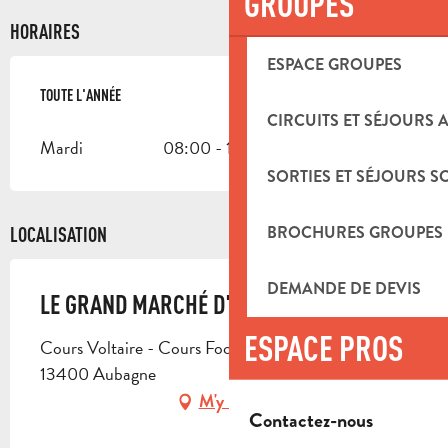
GROUPES
HORAIRES
ESPACE GROUPES
TOUTE L'ANNÉE
TOUTE L'ANNÉE
CIRCUITS ET SÉJOURS 
Mardi
08:00 - 13:00
SORTIES ET SÉJOURS S
BROCHURES GROUPES
LOCALISATION
DEMANDE DE DEVIS
LE GRAND MARCHÉ D'AUBAGNE
ESPACE PROS
Cours Voltaire - Cours Foch - Esplanade de Gaulle,
13400 Aubagne
M'y rendre
Contactez-nous