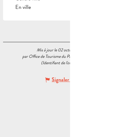
En ville
Mis à jour le 02 octobre 2025 à 15:53
par Office de Tourisme du Pays d’Aubagne et de l’Étoile
(Identifiant de l'offre :
5467097
)
Signaler une erreur