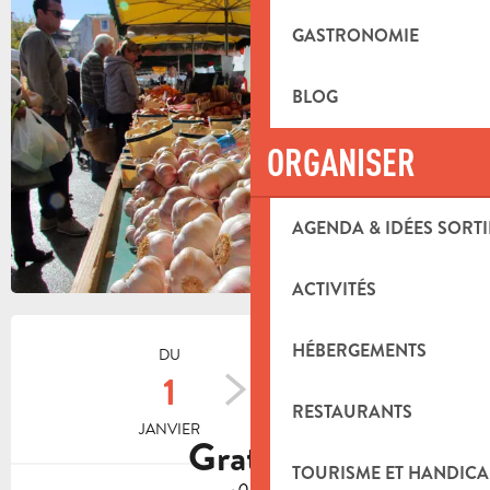
+1 PHOTO
GASTRONOMIE
BLOG
ORGANISER
AGENDA & IDÉES SORTI
ACTIVITÉS
OUVERTURE ET COORDONNÉES
HÉBERGEMENTS
DU
AU
1
31
RESTAURANTS
JANVIER
DÉCEMBRE
Gratuit
TOURISME ET HANDICA