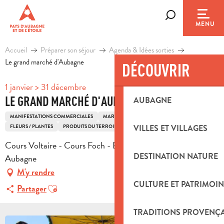
Aller
au
Recherche
MENU
contenu
principal
Accueil
Préparer son séjour
Agenda & Idées sorties
Le grand marché d'Aubagne
DÉCOUVRIR
1 janvier > 31 décembre
LE GRAND MARCHÉ D'AUBAGNE
AUBAGNE
MANIFESTATIONS COMMERCIALES
MARCHÉ
MARCHÉ RÉGULIER
TEXTILE
FLEURS / PLANTES
PRODUITS DU TERROIR
VILLES ET VILLAGES
Cours Voltaire - Cours Foch - Esplanade de Gaulle, 13400
DESTINATION NATURE
Aubagne
M'y rendre
CULTURE ET PATRIMOIN
Ajouter aux favoris
Partager
TRADITIONS PROVENÇ