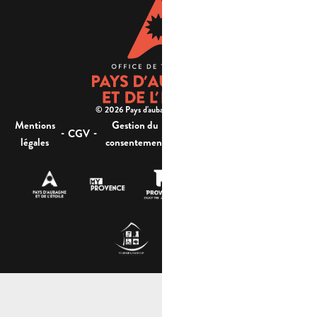
© 2026 Pays d'aubagne et de l'étoile -
Mentions
Gestion du
Plan
Accessibilité : non
-
-
-
-
CGV
légales
consentement
du site
conforme