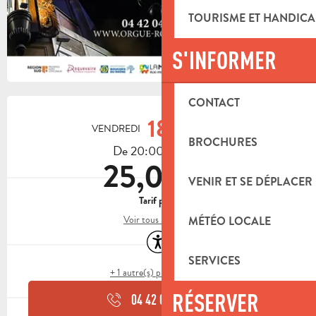
TOURISME ET HANDICA
S'INFORMER
OUVERTURE ET COORDONNÉES
CONTACT
18
VENDREDI
SEPTEMBRE
BROCHURES
De 20:00 à 21:30
25,00 €
VENIR ET SE DÉPLACER
Tarif plein
Voir tous les tarifs
MÉTÉO LOCALE
Accessibilité
SERVICES
+ 1 autre(s) prestation(s)
RÉSERVER
04 42 04 05
▒▒