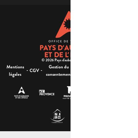
© 2026 Pays d'aubagne et de l'étoile -
Mentions
Gestion du
Plan
Accessibilité : non
-
-
-
-
CGV
légales
consentement
du site
conforme