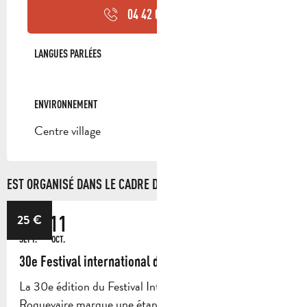
04 42 04 05
▒▒
LANGUES PARLÉES
LANGUES PARLÉES
ENVIRONNEMENT
ENVIRONNEMENT
Centre village
EST ORGANISÉ DANS LE CADRE DE ...
18
11
25
€
SEPT.
OCT.
30e Festival international d'Orgue de Roquevaire
La 30e édition du Festival International d’Orgue de
Roquevaire marque une étape importante dans