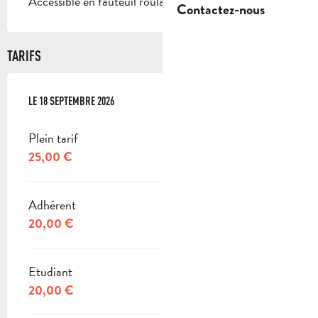
Accessible en fauteuil roulant avec aide
Contactez-nous
TARIFS
LE
LE
18 SEPTEMBRE 2026
18 SEPTEMBRE 2026
Plein tarif
25,00 €
Adhérent
20,00 €
Etudiant
20,00 €