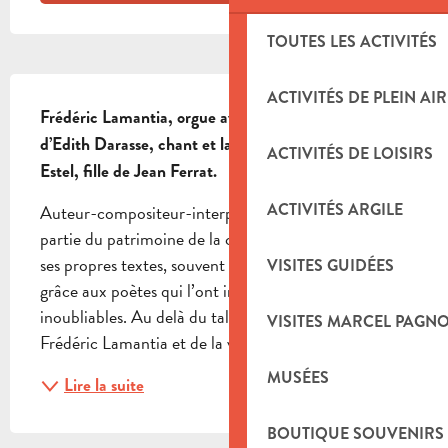
TOUTES LES ACTIVITÉS
DESCRIPTION
ACTIVITÉS DE PLEIN AIR
Frédéric Lamantia, orgue avec la participation 
d’Edith Darasse, chant et la présence de Véronique 
ACTIVITÉS DE LOISIRS
Estel, fille de Jean Ferrat.
ACTIVITÉS ARGILE
Auteur-compositeur-interprète, Jean Ferrat fait 
partie du patrimoine de la chanson française grâce à 
ses propres textes, souvent engagés, mais également 
VISITES GUIDÉES
grâce aux poètes qui l’ont inspiré pour des mélodies 
inoubliables. Au delà du talent de l’organiste 
VISITES MARCEL PAGN
Frédéric Lamantia et de la voix sensuelle...
MUSÉES
Lire la suite
BOUTIQUE SOUVENIRS