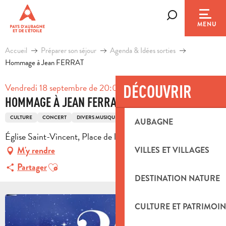
Aller
au
Recherche
MENU
contenu
principal
Accueil
Préparer son séjour
Agenda & Idées sorties
Hommage à Jean FERRAT
Vendredi 18 septembre de 20:00 à 21:30
DÉCOUVRIR
HOMMAGE À JEAN FERRAT
CULTURE
CONCERT
DIVERS MUSIQUE
AUBAGNE
Église Saint-Vincent, Place de l'Église, 13360 Roquevaire
M'y rendre
VILLES ET VILLAGES
Ajouter aux favoris
Partager
DESTINATION NATURE
CULTURE ET PATRIMOIN