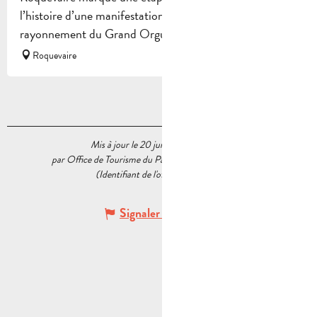
l’histoire d’une manifestation qui contribue au
rayonnement du Grand Orgue et à...
Roquevaire
Mis à jour le 20 juillet 2026 à 11:27
par Office de Tourisme du Pays d’Aubagne et de l’Étoile
(Identifiant de l'offre :
7892424
)
Signaler une erreur