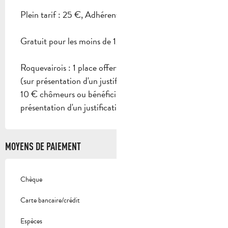
Plein tarif : 25 €, Adhérent : 20 €, Etudiant : 20 €.
Gratuit pour les moins de 12 ans.
Roquevairois : 1 place offerte pour 1 place achetée
(sur présentation d'un justificatif).
10 € chômeurs ou bénéficiaires du RSA (sur
présentation d'un justificatif).
MOYENS DE PAIEMENT
Chèque
Carte bancaire/crédit
Espèces