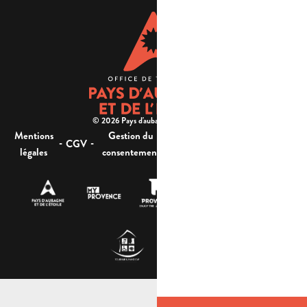
© 2026 Pays d'aubagne et de l'étoile -
Mentions
Gestion du
Plan
Accessibilité : non
-
-
-
-
CGV
légales
consentement
du site
conforme