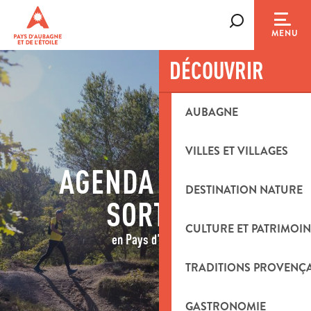
Aller
au
Recherche
MENU
contenu
principal
DÉCOUVRIR
AUBAGNE
VILLES ET VILLAGES
AGENDA & IDÉES
DESTINATION NATURE
SORTIES
CULTURE ET PATRIMOIN
en Pays d'Aubagne
TRADITIONS PROVENÇ
GASTRONOMIE