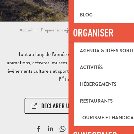
BLOG
ORGANISER
Accueil
Préparer son séjour
Agenda & Idées sorties
AGENDA & IDÉES SORTI
Tout au long de l’année découvrez l’agenda des
animations, activités, musées, expositions, manifestations,
ACTIVITÉS
événements culturels et sportifs en Pays d’Aubagne et de
l’Étoile.
HÉBERGEMENTS
RESTAURANTS
DÉCLARER UN ÉVÉNEMENT !
TOURISME ET HANDICA
Ajouter aux f