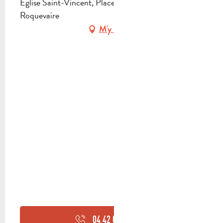
Église Saint-Vincent, Place de l'Eglise, 13360
Roquevaire
M'y rendre
04 42 04 05
▒▒