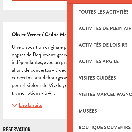
TOUTES LES ACTIVITÉS
DESCRIPTION
ACTIVITÉS DE PLEIN AIR
Olivier Vernet / Cédric Meckler, orgue.
ACTIVITÉS DE LOISIRS
Une disposition originale possible aux grandes 
orgues de Roquevaire grâce à ses deux consoles 
ACTIVITÉS ARGILE
indépendantes, avec un programme à découvrir 
allant de concertos « à deux », transcription de 
concertos brandebourgeois de JS Bach au concerto 
VISITES GUIDÉES
pour 4 violons de Vivaldi, ou encore des 
transcriptions « à 4...
VISITES MARCEL PAGN
Lire la suite
MUSÉES
BOUTIQUE SOUVENIRS
RÉSERVATION