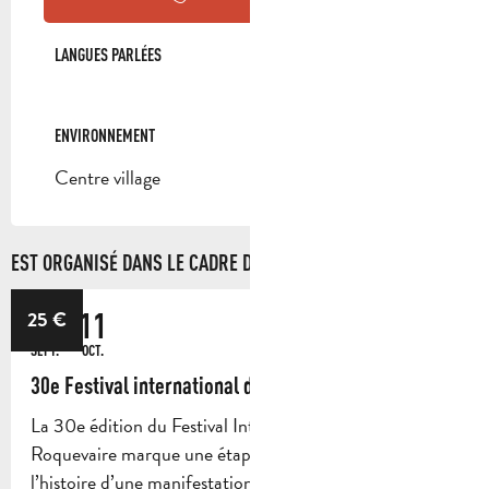
LANGUES PARLÉES
LANGUES PARLÉES
ENVIRONNEMENT
ENVIRONNEMENT
Centre village
EST ORGANISÉ DANS LE CADRE DE ...
18
11
25
€
SEPT.
OCT.
30e Festival international d'Orgue de Roquevaire
La 30e édition du Festival International d’Orgue de
Roquevaire marque une étape importante dans
l’histoire d’une manifestation qui contribue au