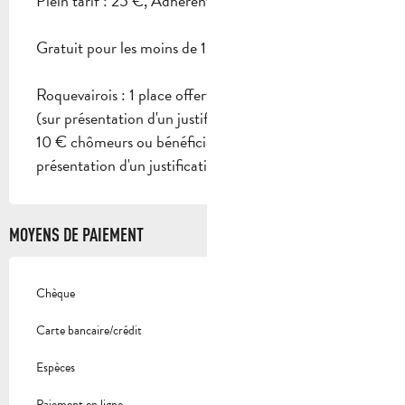
Plein tarif : 25 €, Adhérent : 20 €, Etudiant : 20 €.
Gratuit pour les moins de 12 ans.
Roquevairois : 1 place offerte pour 1 place achetée
(sur présentation d'un justificatif).
10 € chômeurs ou bénéficiaires du RSA (sur
présentation d'un justificatif).
MOYENS DE PAIEMENT
Chèque
Carte bancaire/crédit
Espèces
Paiement en ligne