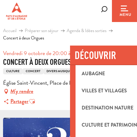
Aller
au
Recherche
MENU
contenu
principal
Accueil
Préparer son séjour
Agenda & Idées sorties
Concert à deux Orgues
DÉCOUVRIR
Vendredi 9 octobre de 20:00 à 21:30
CONCERT À DEUX ORGUES
CULTURE
CONCERT
DIVERS MUSIQUE
AUBAGNE
Église Saint-Vincent, Place de l'Eglise, 13360 Roquevaire
VILLES ET VILLAGES
M'y rendre
Ajouter aux favoris
Partager
DESTINATION NATURE
CULTURE ET PATRIMOIN