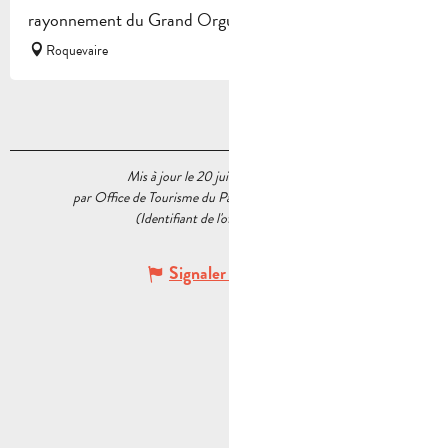
rayonnement du Grand Orgue et à...
Roquevaire
Mis à jour le 20 juillet 2026 à 11:30
par Office de Tourisme du Pays d’Aubagne et de l’Étoile
(Identifiant de l'offre :
7892573
)
Signaler une erreur