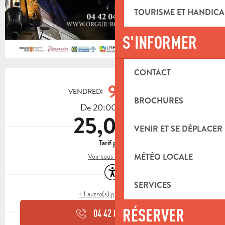
TOURISME ET HANDICA
S'INFORMER
OUVERTURE ET COORDONNÉES
CONTACT
9
VENDREDI
OCTOBRE
BROCHURES
De 20:00 à 21:30
25,00 €
VENIR ET SE DÉPLACER
Tarif plein
Voir tous les tarifs
MÉTÉO LOCALE
Accessibilité
SERVICES
+ 1 autre(s) prestation(s)
RÉSERVER
04 42 04 05
▒▒