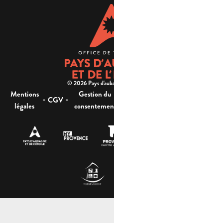
© 2026 Pays d'aubagne et de l'étoile -
Mentions
Gestion du
Plan
Accessibilité : non
-
-
-
-
CGV
légales
consentement
du site
conforme