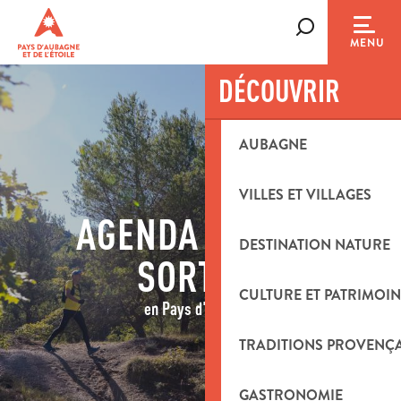
Aller
au
Recherche
MENU
contenu
principal
DÉCOUVRIR
AUBAGNE
VILLES ET VILLAGES
AGENDA & IDÉES
DESTINATION NATURE
SORTIES
CULTURE ET PATRIMOIN
en Pays d'Aubagne
TRADITIONS PROVENÇ
GASTRONOMIE