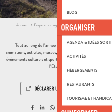
BLOG
ORGANISER
Accueil
Préparer son séjour
Agenda & Idées sorties
AGENDA & IDÉES SORTI
Tout au long de l’année découvrez l’agenda des
animations, activités, musées, expositions, manifestations,
ACTIVITÉS
événements culturels et sportifs en Pays d’Aubagne et de
l’Étoile.
HÉBERGEMENTS
RESTAURANTS
DÉCLARER UN ÉVÉNEMENT !
TOURISME ET HANDICA
Ajouter aux f