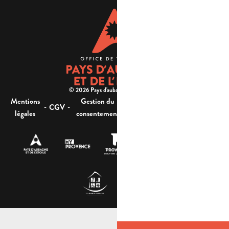
© 2026 Pays d'aubagne et de l'étoile -
Mentions
Gestion du
Plan
Accessibilité : non
-
-
-
-
CGV
légales
consentement
du site
conforme