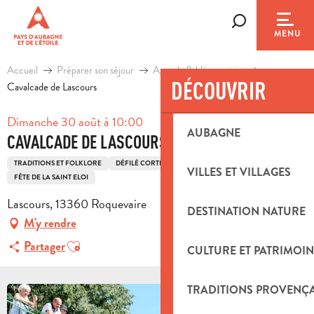
Aller
au
Recherche
MENU
contenu
principal
Accueil
Préparer son séjour
Agenda & Idées sorties
DÉCOUVRIR
Cavalcade de Lascours
Dimanche 30 août à 10:00
AUBAGNE
CAVALCADE DE LASCOURS
TRADITIONS ET FOLKLORE
DÉFILÉ CORTÈGE PARADE
FÊTE LOCALE
VILLES ET VILLAGES
FÊTE DE LA SAINT ELOI
Lascours, 13360 Roquevaire
DESTINATION NATURE
M'y rendre
Ajouter aux favoris
Partager
CULTURE ET PATRIMOIN
TRADITIONS PROVENÇ
+3 PHOTOS