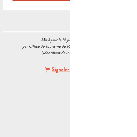
Mis à jour le 18 juin 2026 à 17:14
par Office de Tourisme du Pays d’Aubagne et de l’Étoile
(Identifiant de l'offre :
5541205
)
Signaler une erreur