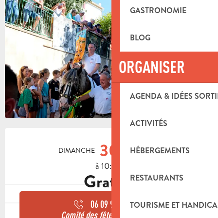
GASTRONOMIE
BLOG
ORGANISER
AGENDA & IDÉES SORTI
ACTIVITÉS
OUVERTURE ET COORDONNÉES
30
HÉBERGEMENTS
DIMANCHE
AOÛT
à 10:00
Gratuit
RESTAURANTS
06 09 90 43
▒▒
TOURISME ET HANDICA
Comité des fêtes de Lascours