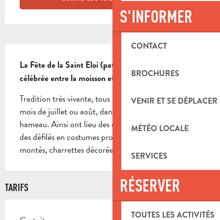
S'INFORMER
CONTACT
DESCRIPTION
La Fête de la Saint Eloi (patron des charretiers) est 
BROCHURES
célébrée entre la moisson et la vendange
Tradition très vivante, tous les week-ends pendant les 
VENIR ET SE DÉPLACER
mois de juillet ou août, dans chaque village ou 
hameau. Ainsi ont lieu des cavalcades provençales, 
MÉTÉO LOCALE
des défilés en costumes provençaux avec chevaux 
montés, charrettes décorées…
SERVICES
RÉSERVER
TARIFS
TOUTES LES ACTIVITÉS