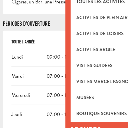
Cigares, un Bar, une Presse et une Cave à vins.
TOUTES LES ACTIVITÉS
ACTIVITÉS DE PLEIN AIR
PÉRIODES D'OUVERTURE
ACTIVITÉS DE LOISIRS
TOUTE L'ANNÉE
TOUTE L'ANNÉE
ACTIVITÉS ARGILE
Lundi
09:00 - 13:00
VISITES GUIDÉES
Mardi
07:00 - 19:30
VISITES MARCEL PAGN
Mercredi
07:00 - 19:30
MUSÉES
BOUTIQUE SOUVENIRS
Jeudi
07:00 - 19:30