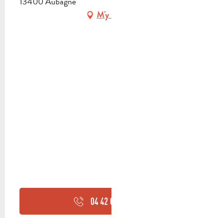
13400 Aubagne
M'y rendre
04 42 03 10
▒▒