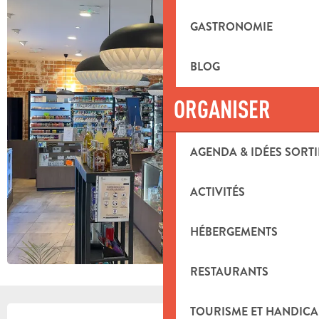
GASTRONOMIE
BLOG
ORGANISER
AGENDA & IDÉES SORTI
ACTIVITÉS
HÉBERGEMENTS
RESTAURANTS
OUVERTURE ET COORDONNÉES
TOURISME ET HANDICA