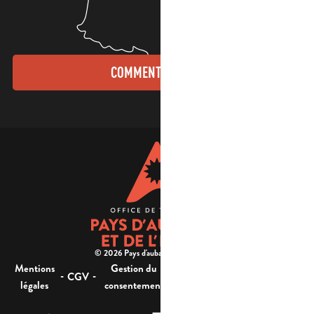
COMMENT VENIR ?
© 2026 Pays d'aubagne et de l'étoile -
Mentions
Gestion du
Plan
Accessibilité : non
-
-
-
-
CGV
légales
consentement
du site
conforme