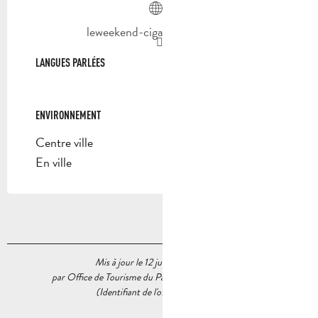
leweekend-cigare-aubagne.fr
LANGUES PARLÉES
LANGUES PARLÉES
ENVIRONNEMENT
ENVIRONNEMENT
Centre ville
En ville
Mis à jour le 12 juin 2026 à 16:18
par Office de Tourisme du Pays d’Aubagne et de l’Étoile
(Identifiant de l'offre :
5776263
)