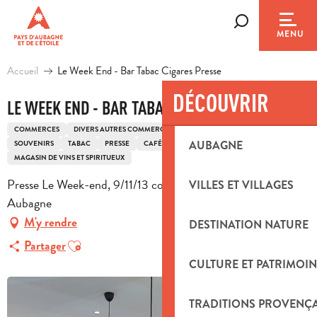
Aller
au
Recherche
MENU
contenu
principal
Accueil
Le Week End - Bar Tabac Cigares Presse
DÉCOUVRIR
LE WEEK END - BAR TABAC CIGARES PRESSE
COMMERCES
DIVERS AUTRES COMMERCES
LOISIRS
ALIMENTATION
AUBAGNE
SOUVENIRS
TABAC
PRESSE
CAFÉ / BAR
MAGASIN DE VINS ET SPIRITUEUX
Presse Le Week-end, 9/11/13 cours Maréchal Foch, 13400
VILLES ET VILLAGES
Aubagne
M'y rendre
DESTINATION NATURE
Ajouter aux favoris
Partager
CULTURE ET PATRIMOIN
TRADITIONS PROVENÇ