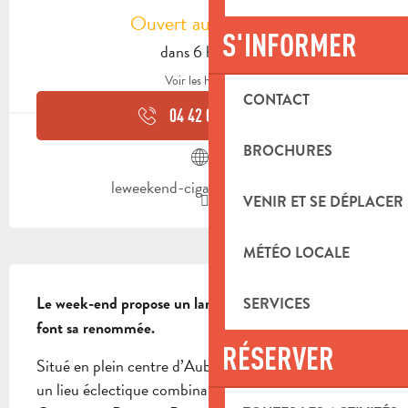
Ouvert aujourd'hui
S'INFORMER
dans 6 heures
Voir les horaires
CONTACT
04 42 03 10
▒▒
BROCHURES
leweekend-cigare-aubagne.fr
VENIR ET SE DÉPLACER
MÉTÉO LOCALE
DESCRIPTION
Le week-end propose un large choix de cigares qui 
SERVICES
font sa renommée.
RÉSERVER
Situé en plein centre d’Aubagne, Le Week End est 
un lieu éclectique combinant un Tabac avec Cave à 