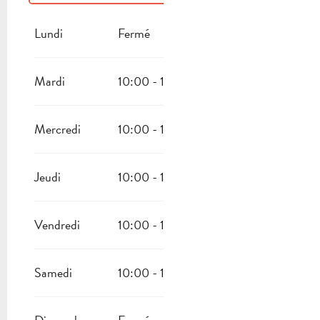
DU
16 AOÛT 2026
AU
31 AOÛT 2026
Lundi
Fermé
Mardi
10:00 - 17:00
Mercredi
10:00 - 17:00
Jeudi
10:00 - 17:00
Vendredi
10:00 - 17:00
Samedi
10:00 - 17:00