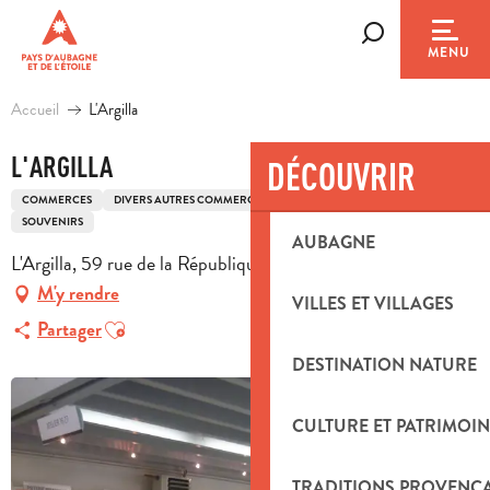
Aller
au
Recherche
MENU
contenu
principal
Accueil
L'Argilla
L'ARGILLA
DÉCOUVRIR
COMMERCES
DIVERS AUTRES COMMERCES
MÉTIERS D’ART
ARTISANS
SOUVENIRS
AUBAGNE
L'Argilla, 59 rue de la République, 13400 Aubagne
M'y rendre
VILLES ET VILLAGES
Ajouter aux favoris
Partager
DESTINATION NATURE
CULTURE ET PATRIMOIN
TRADITIONS PROVENÇ