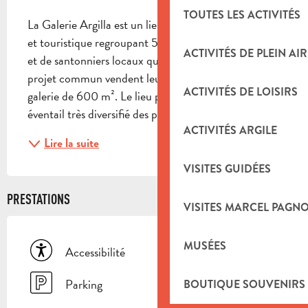
TOUTES LES ACTIVITÉS
La Galerie Argilla est un lieu artistique, économique 
et touristique regroupant 50 ateliers de céramistes 
ACTIVITÉS DE PLEIN AIR
et de santonniers locaux qui, réunis autour d'un 
projet commun vendent leurs pièces dans une 
ACTIVITÉS DE LOISIRS
galerie de 600 m². Le lieu propose aux visiteurs, un 
éventail très diversifié des productions...
ACTIVITÉS ARGILE
Lire la suite
VISITES GUIDÉES
PRESTATIONS
VISITES MARCEL PAGN
MUSÉES
Accessibilité
Parking
BOUTIQUE SOUVENIRS