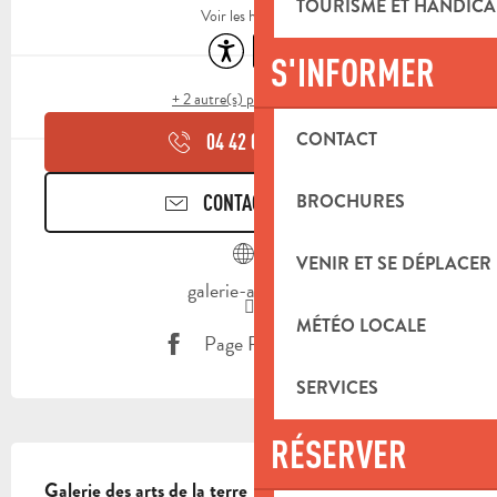
TOURISME ET HANDICA
Voir les horaires
Accessibilité
Parking
S'INFORMER
+ 2 autre(s) prestation(s)
CONTACT
04 42 04 05
▒▒
BROCHURES
CONTACTEZ-NOUS
VENIR ET SE DÉPLACER
galerie-argilla.fr
MÉTÉO LOCALE
Page Facebook
SERVICES
RÉSERVER
DESCRIPTION
Galerie des arts de la terre