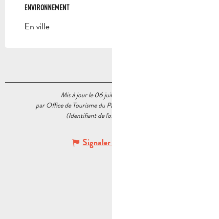
ENVIRONNEMENT
ENVIRONNEMENT
En ville
Mis à jour le 06 juillet 2026 à 09:23
par Office de Tourisme du Pays d’Aubagne et de l’Étoile
(Identifiant de l'offre :
5977365
)
Signaler une erreur