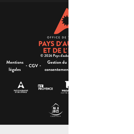
© 2026 Pays d'aubagne et de l'étoile -
Mentions
Gestion du
Plan
Accessibilité : non
-
-
-
-
CGV
légales
consentement
du site
conforme