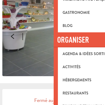
GASTRONOMIE
BLOG
ORGANISER
AGENDA & IDÉES SORTI
ACTIVITÉS
HÉBERGEMENTS
OUVERTURE ET COORDONNÉES
RESTAURANTS
Fermé aujourd'hui