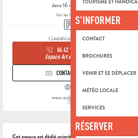
TOURISME ET HANDICA
dans 16 minutes
Voir les horaires
S'INFORMER
Parking
+ 1 autre(s) prestation(s)
CONTACT
04 42 18 17
▒▒
BROCHURES
Espace Art et Jeunesse
CONTACTEZ-NOUS
VENIR ET SE DÉPLACER
MÉTÉO LOCALE
www.aubagne.fr
SERVICES
RÉSERVER
DESCRIPTION
Cet espace est dédié prioritairement à un public de 