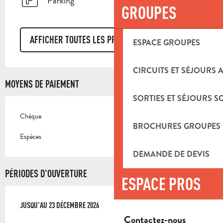
Parking
GROUPES
AFFICHER TOUTES LES PRESTATIONS
ESPACE GROUPES
CIRCUITS ET SÉJOURS 
MOYENS DE PAIEMENT
SORTIES ET SÉJOURS S
Chèque
BROCHURES GROUPES
Espèces
DEMANDE DE DEVIS
PÉRIODES D'OUVERTURE
ESPACE PROS
DU
JUSQU'AU
5 JANVIER 2026
23 DÉCEMBRE 2026
AU
23 DÉCEMBRE 2026
Contactez-nous