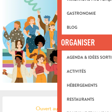
GASTRONOMIE
BLOG
ORGANISER
AGENDA & IDÉES SORTI
ACTIVITÉS
HÉBERGEMENTS
OUVERTURE ET COORDONNÉES
RESTAURANTS
Ouvert aujourd'hui