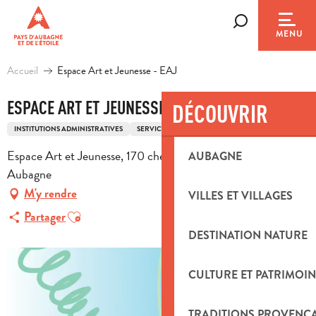
Aller
au
Recherche
MENU
contenu
principal
Accueil
Espace Art et Jeunesse - EAJ
ESPACE ART ET JEUNESSE - EAJ
DÉCOUVRIR
INSTITUTIONS ADMINISTRATIVES
SERVICES MUNICIPAUX ET INTERCOMMUNAUX
Espace Art et Jeunesse, 170 chemin Saint-Michel, 13400
AUBAGNE
Aubagne
M'y rendre
VILLES ET VILLAGES
Ajouter aux favoris
Partager
DESTINATION NATURE
CULTURE ET PATRIMOIN
TRADITIONS PROVENÇ