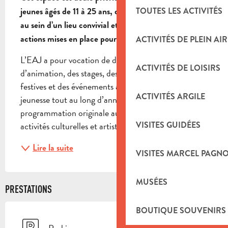
jeunes âgés de 11 à 25 ans, qui peuvent se retrouver 
TOUTES LES ACTIVITÉS
au sein d’un lieu convivial et profiter des différentes 
actions mises en place pour la jeunesse.
ACTIVITÉS DE PLEIN AIR
L’EAJ a pour vocation de développer des activités 
ACTIVITÉS DE LOISIRS
d’animation, des stages, des sorties, des soirées 
festives et des événements à destination de la 
ACTIVITÉS ARGILE
jeunesse tout au long d’année et propose une 
programmation originale aux vacances scolaires, des 
activités culturelles et artistiques, des actions...
VISITES GUIDÉES
Lire la suite
VISITES MARCEL PAGN
MUSÉES
PRESTATIONS
BOUTIQUE SOUVENIRS