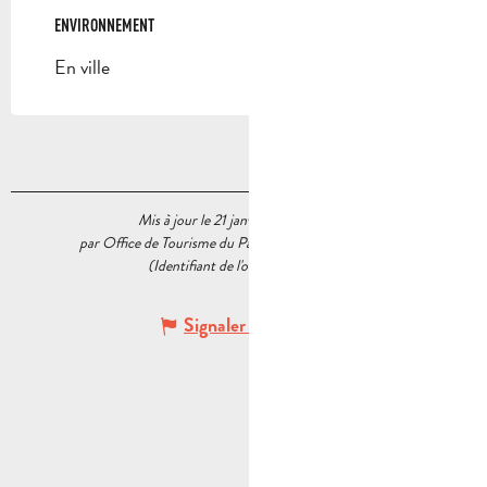
ENVIRONNEMENT
ENVIRONNEMENT
En ville
Mis à jour le 21 janvier 2026 à 16:21
par Office de Tourisme du Pays d’Aubagne et de l’Étoile
(Identifiant de l'offre :
7652341
)
Signaler une erreur