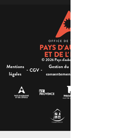
© 2026 Pays d'aubagne et de l'étoile -
Mentions
Gestion du
Plan
Accessibilité : non
-
-
-
-
CGV
légales
consentement
du site
conforme