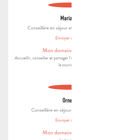
Marianne
Conseillère en séjour et agent du patrimoine
Envoyer un email
Mon domaine d'expertise
Accueillir, conseiller et partager l’univers de Pagnol, toujours avec
le sourire ! 😄
Ornella
Conseillère en séjour/ Agent patrimonial
Envoyer un email
Mon domaine d'expertise