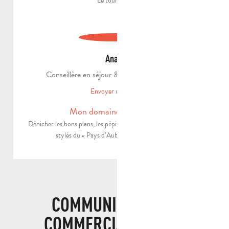
Le tourisme.
Anais
Conseillère en séjour & guide conférencière
Envoyer un email
Mon domaine d'expertise
Dénicher les bons plans, les pépites cachées et les spots les plus
stylés du « Pays d’Aubagne et de l’Étoile ».
COMMUNICATION &
COMMERCIALISATION