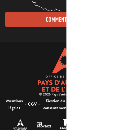
COMMENT VENIR ?
© 2026 Pays d'aubagne et de l'étoile -
Mentions
Gestion du
Plan
Accessibilité : non
-
-
-
-
CGV
légales
consentement
du site
conforme