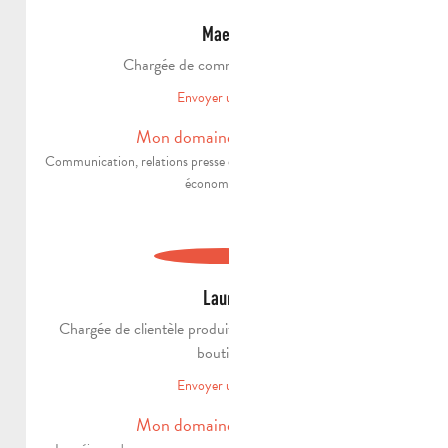
Maeva
Chargée de communication B2B
Envoyer un email
Mon domaine d'expertise
Communication, relations presse et accompagnement des acteurs
économiques !
Laurie
Chargée de clientèle produits groupes et gestion de la
boutique
Envoyer un email
Mon domaine d'expertise