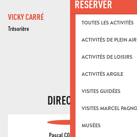
RÉSERVER
VICKY CARRÉ
TOUTES LES ACTIVITÉS
Trésorière
ACTIVITÉS DE PLEIN AIR
EDMOND MATTONE
ACTIVITÉS DE LOISIRS
Président d’honneur
ACTIVITÉS ARGILE
VISITES GUIDÉES
DIRECTION
VISITES MARCEL PAGN
MUSÉES
Pascal COUDURIER