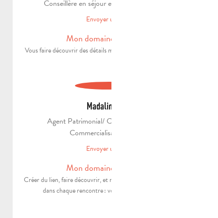
Conseillère en séjour et guide conférencière
Envoyer un email
Mon domaine d'expertise
Vous faire découvrir des détails méconnus de notre patrimoine !
Madalina-Ana
Agent Patrimonial/ Conseillère en séjour/
Commercialisation groupe
Envoyer un email
Mon domaine d'expertise
Créer du lien, faire découvrir, et mettre une bonne dose d’accent
dans chaque rencontre : voilà mon super-pouvoir !