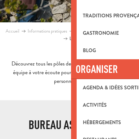
TRADITIONS PROVENÇ
Accueil
Informations pratiques
L’Office de Tourisme Intercommuna
GASTRONOMIE
L’équipe
BLOG
Découvrez tous les pôles de l’Office de tourisme : une
ORGANISER
équipe à votre écoute pour un accueil et des services
personnalisés !
AGENDA & IDÉES SORTI
ACTIVITÉS
BUREAU ASSOCIATIF
HÉBERGEMENTS