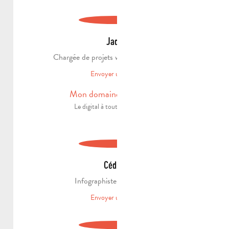
Jade
Chargée de projets web et social media
Envoyer un email
Mon domaine d'expertise
Le digital à toutes les sauces !
Cédric
Infographiste Multimédia
Envoyer un email