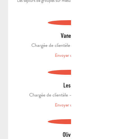
Les séjours de groupes sur mesure et la boutique 100% locale !
Vanessa
Chargée de clientèle – produits groupes
Envoyer un email
Leslie
Chargée de clientèle – produits individuels
Envoyer un email
Olivier