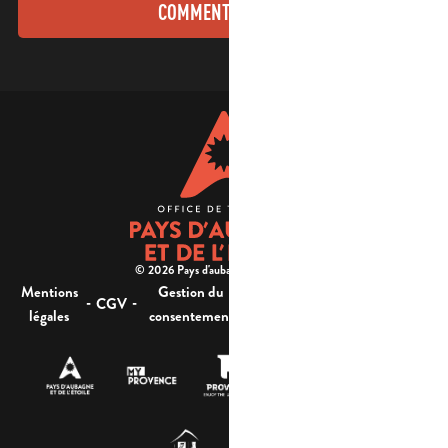
COMMENT VENIR ?
© 2026 Pays d'aubagne et de l'étoile -
Mentions
Gestion du
Plan
Accessibilité : non
-
-
-
-
CGV
légales
consentement
du site
conforme