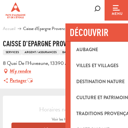
Aller
au
Recherche
MENU
contenu
principal
Accueil
Caisse d'Epargne Provence Alpes Corse
DÉCOUVRIR
CAISSE D'EPARGNE PROVENCE ALPES CORSE
AUBAGNE
SERVICES
ARGENT / ASSURANCES
BANQUE
8 Quai De l'Huveaune, 13390 Auriol
VILLES ET VILLAGES
M'y rendre
Ajouter aux favoris
Partager
DESTINATION NATURE
CULTURE ET PATRIMOIN
OUVERTURE ET COORDONNÉES
Horaires non définis
TRADITIONS PROVENÇ
Voir les horaires