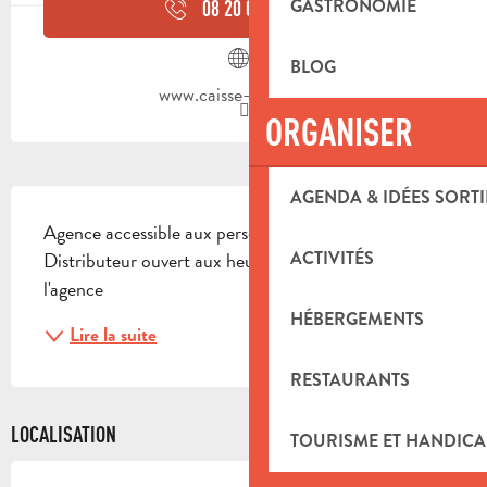
GASTRONOMIE
08 20 02 55
▒▒
BLOG
www.caisse-epargne.fr
ORGANISER
DESCRIPTION
AGENDA & IDÉES SORTI
Agence accessible aux personnes à mobilité réduite 
ACTIVITÉS
Distributeur ouvert aux heures d'ouverture de 
l'agence
HÉBERGEMENTS
Lire la suite
RESTAURANTS
LOCALISATION
TOURISME ET HANDICA