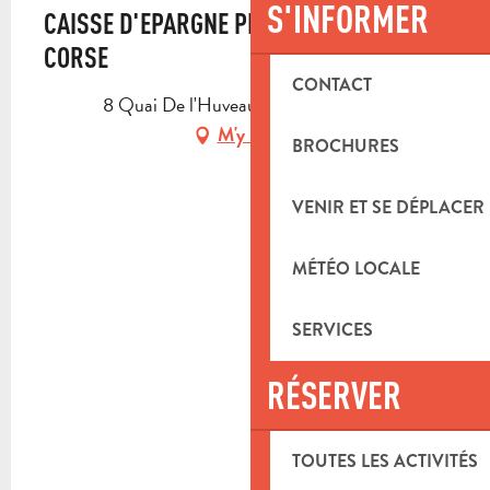
S'INFORMER
CAISSE D'EPARGNE PROVENCE ALPES
CORSE
CONTACT
8 Quai De l'Huveaune, 13390 Auriol
M'y rendre
BROCHURES
VENIR ET SE DÉPLACER
MÉTÉO LOCALE
SERVICES
RÉSERVER
TOUTES LES ACTIVITÉS