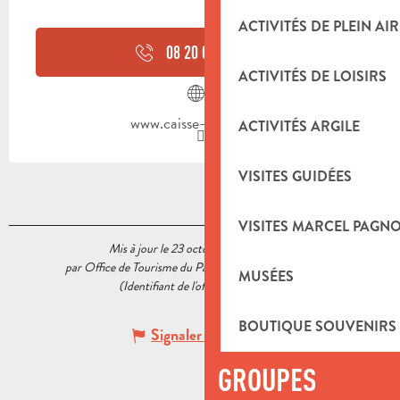
ACTIVITÉS DE PLEIN AIR
08 20 02 55
▒▒
ACTIVITÉS DE LOISIRS
www.caisse-epargne.fr
ACTIVITÉS ARGILE
VISITES GUIDÉES
VISITES MARCEL PAGN
Mis à jour le 23 octobre 2020 à 15:13
par Office de Tourisme du Pays d’Aubagne et de l’Étoile
MUSÉES
(Identifiant de l'offre :
5558985
)
BOUTIQUE SOUVENIRS
Signaler une erreur
GROUPES