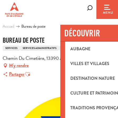
Aller
au
Recherche
MENU
contenu
principal
Accueil
Bureau de poste
DÉCOUVRIR
BUREAU DE POSTE
AUBAGNE
SERVICES
SERVICES ADMINISTRATIFS
POSTE
Chemin Du Cimetière, 13390 Auriol
VILLES ET VILLAGES
M'y rendre
Ajouter aux favoris
Partager
DESTINATION NATURE
CULTURE ET PATRIMOIN
TRADITIONS PROVENÇ