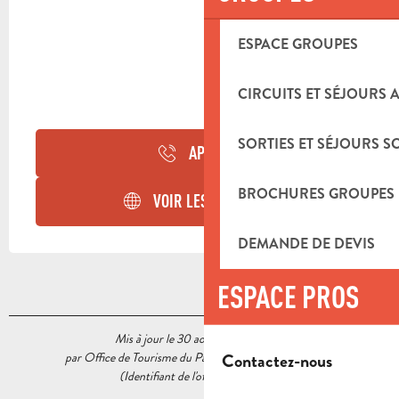
ESPACE GROUPES
CIRCUITS ET SÉJOURS 
SORTIES ET SÉJOURS S
APPELER
BROCHURES GROUPES
VOIR LES SITES WEB
DEMANDE DE DEVIS
ESPACE PROS
Mis à jour le 30 août 2022 à 15:39
par Office de Tourisme du Pays d’Aubagne et de l’Étoile
Contactez-nous
(Identifiant de l'offre :
5563364
)