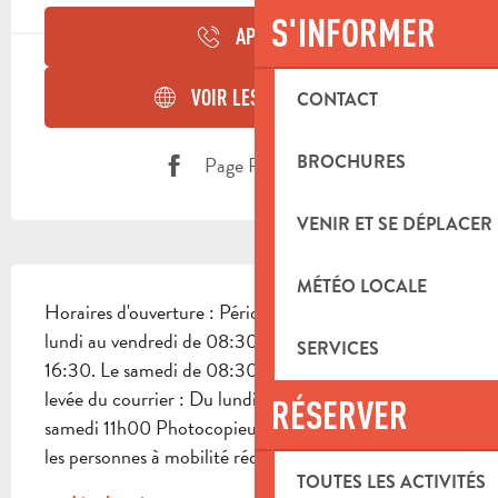
S'INFORMER
APPELER
VOIR LES SITES WEB
CONTACT
BROCHURES
Page Facebook
VENIR ET SE DÉPLACER
DESCRIPTION
MÉTÉO LOCALE
Horaires d'ouverture : Période du 01/01 au 31/12 du 
lundi au vendredi de 08:30 à 12:00 puis de 14:30 à 
SERVICES
16:30. Le samedi de 08:30 à 12:00 Horaires de 
levée du courrier : Du lundi au vendredi 15h30 Le 
RÉSERVER
samedi 11h00 Photocopieurs en libre service Pour 
les personnes à mobilité réduite l'accès au bureau...
TOUTES LES ACTIVITÉS