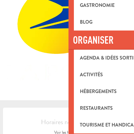
GASTRONOMIE
BLOG
ORGANISER
AGENDA & IDÉES SORTI
ACTIVITÉS
HÉBERGEMENTS
RESTAURANTS
OUVERTURE ET COORDONNÉES
Horaires non définis
TOURISME ET HANDICA
Voir les horaires