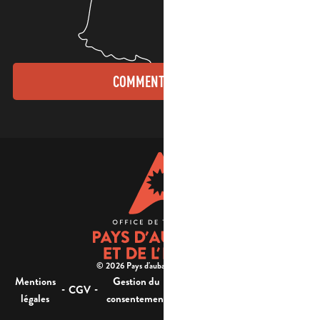
COMMENT VENIR ?
© 2026 Pays d'aubagne et de l'étoile -
Mentions
Gestion du
Plan
Accessibilité : non
-
-
-
-
CGV
légales
consentement
du site
conforme