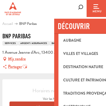
Aller
au
Recherche
MENU
contenu
principal
Accueil
BNP Paribas
DÉCOUVRIR
BNP PARIBAS
AUBAGNE
SERVICES
ARGENT / ASSURANCES
BANQUE
1 Avenue Jeanne d'Arc, 13400 Aubagne
VILLES ET VILLAGES
M'y rendre
Ajouter aux favoris
Partager
DESTINATION NATURE
CULTURE ET PATRIMOIN
OUVERTURE ET COORDONNÉES
Horaires non définis
TRADITIONS PROVENÇ
Voir les horaires