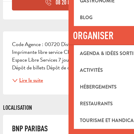
GASTRONOMIE
08 20 82 00
▒▒
BLOG
ORGANISER
DESCRIPTION
Code Agence : 00720 Distributeur Coffre 
Imprimante libre service Change sur commande 
AGENDA & IDÉES SORTI
Espace Libre Services 7 jours sur 7 06:00-22:00 
Dépôt de billets Dépôt de chèques
ACTIVITÉS
Lire la suite
HÉBERGEMENTS
RESTAURANTS
LOCALISATION
TOURISME ET HANDICA
BNP PARIBAS