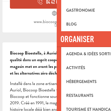
04 42 04 75
▒▒
GASTRONOMIE
www.biocoopbioestella.fr
BLOG
ORGANISER
DESCRIPTION
Biocoop Bioestella, à Auriol, propose une offre bio de 
AGENDA & IDÉES SORTI
qualité dans un esprit coopératif et engagé. Le 
magasin met en avant les produits de saison, le vrac 
ACTIVITÉS
et les alternatives zéro déchet.
HÉBERGEMENTS
Installé dans la zone artisanale de Pont de Joux à 
Auriol, Biocoop Bioestella fait partie du réseau 
RESTAURANTS
Biocoop et fonctionne sous forme de SCOP depuis 
2019. Créé en 1991, le magasin s’inscrit dans une 
histoire locale déjà bien ancrée. Il propose une large 
TOURISME ET HANDICA