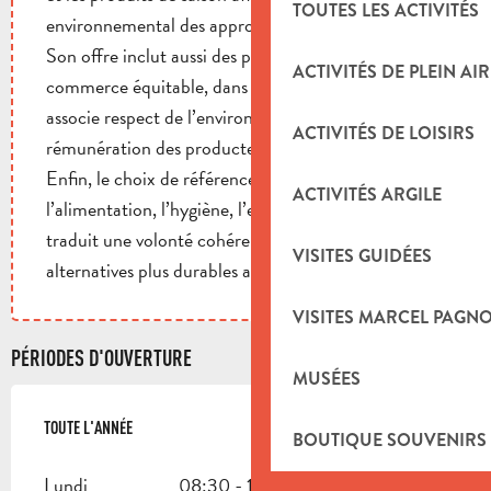
TOUTES LES ACTIVITÉS
environnemental des approvisionnements.
Son offre inclut aussi des produits issus du
ACTIVITÉS DE PLEIN AIR
commerce équitable, dans une démarche qui
associe respect de l’environnement et juste
ACTIVITÉS DE LOISIRS
rémunération des producteurs.
Enfin, le choix de références bio pour
ACTIVITÉS ARGILE
l’alimentation, l’hygiène, l’entretien et le bien-être
traduit une volonté cohérente de proposer des
VISITES GUIDÉES
alternatives plus durables au quotidien.
VISITES MARCEL PAGN
PÉRIODES D'OUVERTURE
MUSÉES
TOUTE L'ANNÉE
TOUTE L'ANNÉE
BOUTIQUE SOUVENIRS
Lundi
08:30 - 19:30