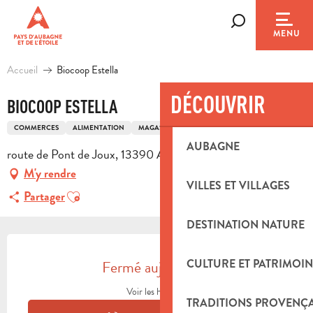
Aller
au
Recherche
MENU
contenu
principal
Accueil
Biocoop Estella
DÉCOUVRIR
BIOCOOP ESTELLA
COMMERCES
ALIMENTATION
MAGASIN BIO / DIÉTÉTIQUE
AUBAGNE
route de Pont de Joux, 13390 Auriol
M'y rendre
VILLES ET VILLAGES
Ajouter aux favoris
Partager
DESTINATION NATURE
OUVERTURE ET COORDONNÉES
Fermé aujourd'hui
CULTURE ET PATRIMOIN
Voir les horaires
TRADITIONS PROVENÇ