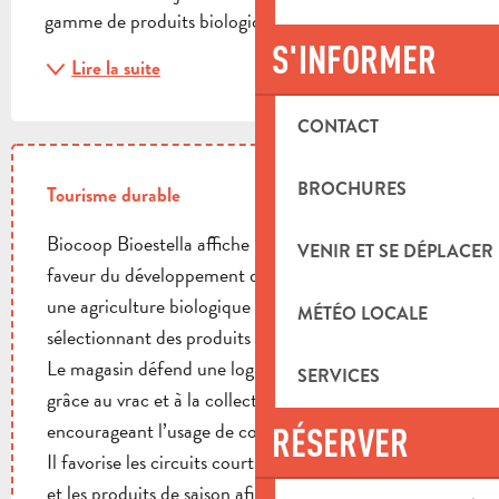
gamme de produits biologiques pour le...
S'INFORMER
Lire la suite
CONTACT
BROCHURES
Tourisme durable
Biocoop Bioestella affiche un engagement fort en
VENIR ET SE DÉPLACER
faveur du développement durable en privilégiant
une agriculture biologique exigeante, et en
MÉTÉO LOCALE
sélectionnant des produits écoresponsables.
Le magasin défend une logique de zéro déchet
SERVICES
grâce au vrac et à la collecte de réemploi, tout en
encourageant l’usage de contenants réutilisables.
RÉSERVER
Il favorise les circuits courts, les producteurs locaux
et les produits de saison afin de réduire l’impact