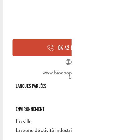
04 42 04 75
▒▒
www.biocoopbioestella.fr
LANGUES PARLÉES
LANGUES PARLÉES
ENVIRONNEMENT
ENVIRONNEMENT
En ville
En zone d'activité industrielle/commerciale