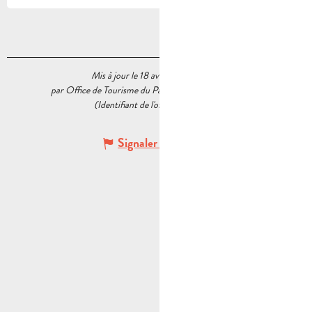
Mis à jour le 18 avril 2026 à 17:40
par Office de Tourisme du Pays d’Aubagne et de l’Étoile
(Identifiant de l'offre :
7783265
)
Signaler une erreur