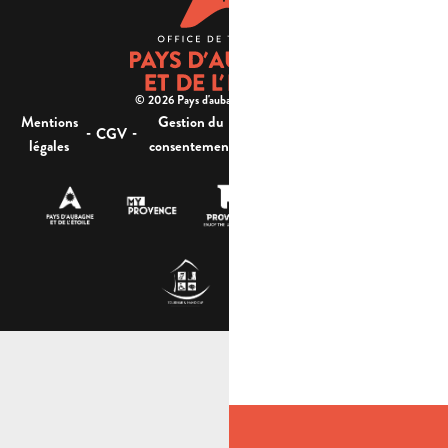
© 2026 Pays d'aubagne et de l'étoile -
Mentions
Gestion du
Plan
Accessibilité : non
-
-
-
-
CGV
légales
consentement
du site
conforme