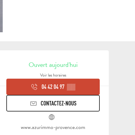
OUVERTURE ET COORDON
Ouvert aujourd'hui
Voir les horaires
04 42 04 97
▒▒
CONTACTEZ-NOUS
TOUTES LES
www.azurimmo-provence.com
ACTIVITÉS
ESPACE GROUPES