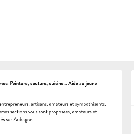
S'INFORMER
RÉSERVER
ATION
GROUPES
ESPACE PROS
rmes: Peinture, couture, cuisine… Aide au jeune 
FR
ntrepreneurs, artisans, amateurs et sympathisants, 
rses sections vous sont proposées, amateurs et 
hés sur Aubagne.