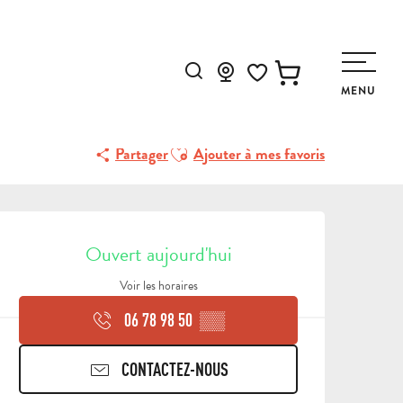
Recherche
MENU
Voir les favoris
Ajouter aux favoris
Partager
Ajouter à mes favoris
OUVERTURE ET COORDON
Ouvert aujourd'hui
Voir les horaires
06 78 98 50
▒▒
CONTACTEZ-NOUS