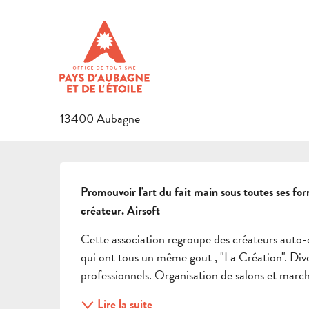
Aller
Accueil
Association Pause Ré Création
au
contenu
ASSOCIATION PAUSE RÉ CRÉ
principal
ASSOCIATIONS
ASSOCIATION DE LOISIRS
13400 Aubagne
DESCRIPTION
Promouvoir l'art du fait main sous toutes ses fo
créateur. Airsoft
Cette association regroupe des créateurs auto-e
qui ont tous un même gout , "La Création". Dive
professionnels. Organisation de salons et marc
Lire la suite