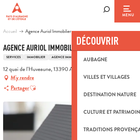
Aller
au
Recherche
MENU
contenu
principal
Accueil
Agence Auriol Immobilier
DÉCOUVRIR
AGENCE AURIOL IMMOBILIER
SERVICES
IMMOBILIER
AGENCE IMMOBILIÈRE
AUBAGNE
12 quai de l'Huveaune, 13390 Auriol
VILLES ET VILLAGES
M'y rendre
Ajouter aux favoris
Partager
DESTINATION NATURE
CULTURE ET PATRIMOIN
TRADITIONS PROVENÇ