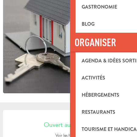
GASTRONOMIE
BLOG
ORGANISER
AGENDA & IDÉES SORTI
ACTIVITÉS
HÉBERGEMENTS
RESTAURANTS
OUVERTURE ET COORDONNÉES
Ouvert aujourd'hui
TOURISME ET HANDICA
Voir les horaires