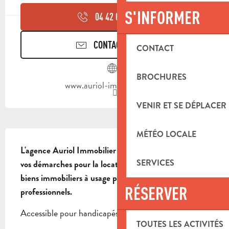
S'INFORMER
04 42 04 70
▒▒
CONTACTEZ-NOUS
CONTACT
BROCHURES
www.auriol-immobilier.com
VENIR ET SE DÉPLACER
DESCRIPTION
MÉTÉO LOCALE
L'agence Auriol Immobilier vous accompagne dans 
SERVICES
vos démarches pour la location, la vente, l'achat de 
biens immobiliers à usage particulier ou 
RÉSERVER
professionnels.
Accessible pour handicapés
TOUTES LES ACTIVITÉS