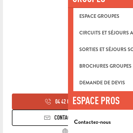
ESPACE GROUPES
CIRCUITS ET SÉJOURS 
SORTIES ET SÉJOURS S
BROCHURES GROUPES
DEMANDE DE DEVIS
ESPACE PROS
04 42 04 70
▒▒
CONTACTEZ-NOUS
Contactez-nous