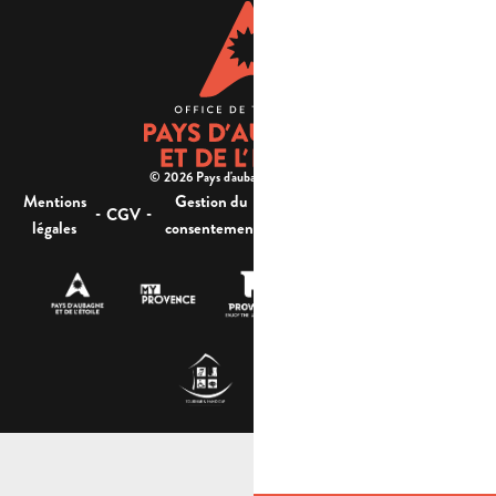
© 2026 Pays d'aubagne et de l'étoile -
Mentions
Gestion du
Plan
Accessibilité : non
-
-
-
-
CGV
légales
consentement
du site
conforme