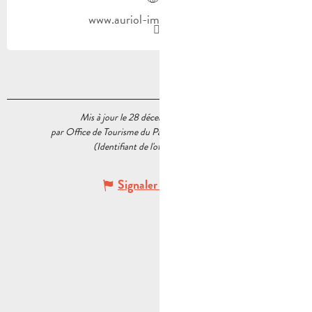
www.auriol-immobilier.com
Mis à jour le 28 décembre 2022 à 10:24
par Office de Tourisme du Pays d’Aubagne et de l’Étoile
(Identifiant de l'offre :
5568356
)
Signaler une erreur