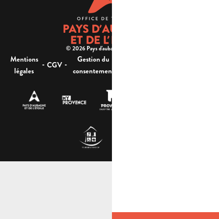
© 2026 Pays d'aubagne et de l'étoile -
Mentions
Gestion du
Plan
Accessibilité : non
-
-
-
-
CGV
légales
consentement
du site
conforme