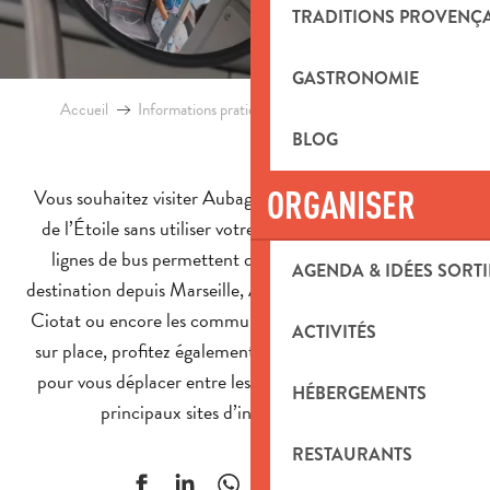
TRADITIONS PROVENÇ
GASTRONOMIE
Accueil
Informations pratiques
Venir à Aubagne en bus
BLOG
ORGANISER
Vous souhaitez visiter Aubagne et le Pays d’Aubagne et
de l’Étoile sans utiliser votre voiture ? De nombreuses
lignes de bus permettent de rejoindre facilement la
AGENDA & IDÉES SORTI
destination depuis Marseille, Aix-en-Provence, Cassis, La
Ciotat ou encore les communes environnantes. Une fois
ACTIVITÉS
sur place, profitez également d’un réseau de bus gratuit
pour vous déplacer entre les villages, les quartiers et les
HÉBERGEMENTS
principaux sites d’intérêt du territoire.
RESTAURANTS
Ajouter aux f