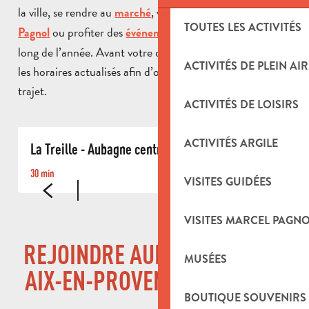
la ville, se rendre au
, visiter les sites liés à
marché
Marcel
TOUTES LES ACTIVITÉS
ou profiter des
organisés tout au
Pagnol
événements
long de l’année. Avant votre départ, pensez à consulter
ACTIVITÉS DE PLEIN AIR
les horaires actualisés afin d’organiser au mieux votre
trajet.
ACTIVITÉS DE LOISIRS
ACTIVITÉS ARGILE
La Treille - Aubagne centre
E
30 min
2
VISITES GUIDÉES
VISITES MARCEL PAGN
REJOINDRE AUBAGNE DEPUIS
MUSÉES
AIX-EN-PROVENCE OU LE VAR
BOUTIQUE SOUVENIRS