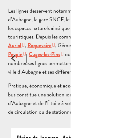
Les lignes desservent notamment le centre historique
d’Aubagne, la gare SNCF, le marché, les lieux culturels,
les espaces naturels ainsi que de nombreux sites
touristiques. Depuis les communes du territoire, comme
,
, Gémenos,
,
Auriol
Roquevaire
La Bouilladisse
,
ou
, de
Peypin
Cuges-les-Pins
Saint-Zacharie
nombreuses lignes permettent également d’atteindre la
ville d’Aubagne et ses différents quartiers.
Pratique, économique et
, le réseau de
accessible à tous
bus constitue une solution idéale pour explorer le Pays
d’Aubagne et de l’Étoile à votre rythme, sans contrainte
de circulation ou de stationnement.
Plaine de Jouques - Aubagne