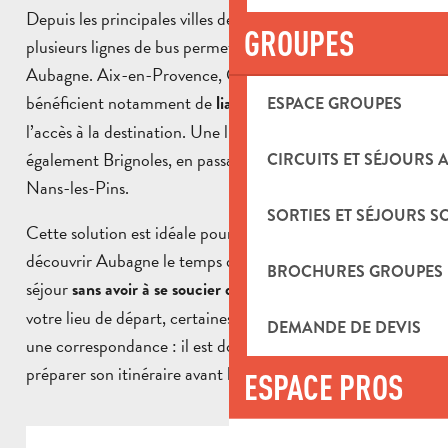
Depuis les principales villes des Bouches-du-Rhône,
GROUPES
plusieurs lignes de bus permettent de vous rendre à
Aubagne. Aix-en-Provence, Cassis et La Ciotat
bénéficient notamment de
facilitant
liaisons régulières
ESPACE GROUPES
l’accès à la destination. Une ligne Zou! dessert
également Brignoles, en passant par Saint-Maximin et
CIRCUITS ET SÉJOURS 
Nans-les-Pins.
SORTIES ET SÉJOURS S
Cette solution est idéale pour les visiteurs souhaitant
découvrir Aubagne le temps d’une journée ou d’un
BROCHURES GROUPES
séjour
. Selon
sans avoir à se soucier du stationnement
votre lieu de départ, certaines liaisons peuvent nécessiter
DEMANDE DE DEVIS
une correspondance : il est donc recommandé de
préparer son itinéraire avant le voyage.
ESPACE PROS