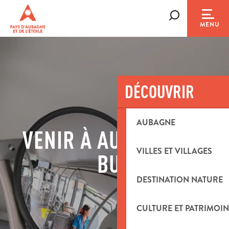
Aller
au
Recherche
MENU
contenu
principal
DÉCOUVRIR
AUBAGNE
VENIR À AUBAGNE EN
VILLES ET VILLAGES
BUS
DESTINATION NATURE
CULTURE ET PATRIMOIN