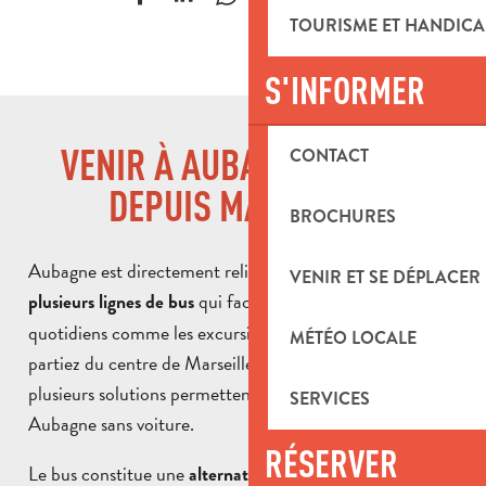
TOURISME ET HANDICA
S'INFORMER
VENIR À AUBAGNE EN BUS
CONTACT
DEPUIS MARSEILLE
BROCHURES
Aubagne est directement reliée à Marseille grâce à
VENIR ET SE DÉPLACER
qui facilitent les déplacements
plusieurs lignes de bus
quotidiens comme les excursions à la journée. Que vous
MÉTÉO LOCALE
partiez du centre de Marseille ou des quartiers Est,
plusieurs solutions permettent de venir rapidement à
SERVICES
Aubagne sans voiture.
RÉSERVER
Le bus constitue une
pour découvrir
alternative pratique