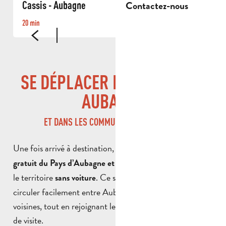
Contactez-nous
Cassis - Aubagne
L
20 min
2
SE DÉPLACER FACILEMENT À
AUBAGNE
ET DANS LES COMMUNES DU TERRITOIRE
Une fois arrivé à destination, profitez du
réseau de bus
pour découvrir
gratuit du Pays d’Aubagne et de l’Étoile
le territoire
. Ce service unique permet de
sans voiture
circuler facilement entre Aubagne et les communes
voisines, tout en rejoignant les principaux lieux de vie et
de visite.