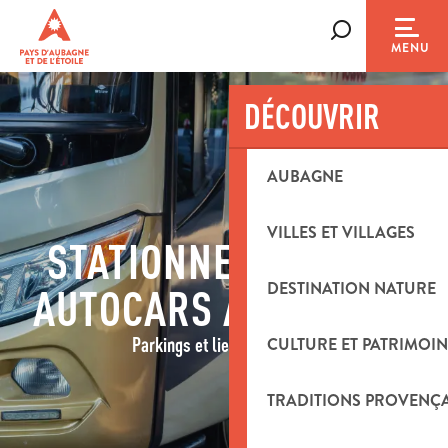
Aller
au
Recherche
MENU
contenu
principal
DÉCOUVRIR
AUBAGNE
VILLES ET VILLAGES
STATIONNEMENT DES
DESTINATION NATURE
AUTOCARS À AUBAGNE
CULTURE ET PATRIMOIN
Parkings et lieux de dépose
TRADITIONS PROVENÇ