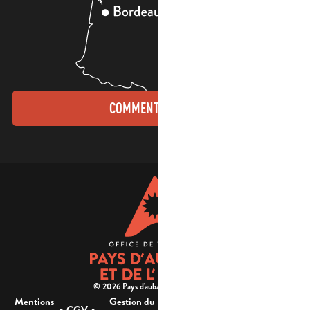
COMMENT VENIR ?
© 2026 Pays d'aubagne et de l'étoile -
Mentions
Gestion du
Plan
Accessibilité : non
-
-
-
-
CGV