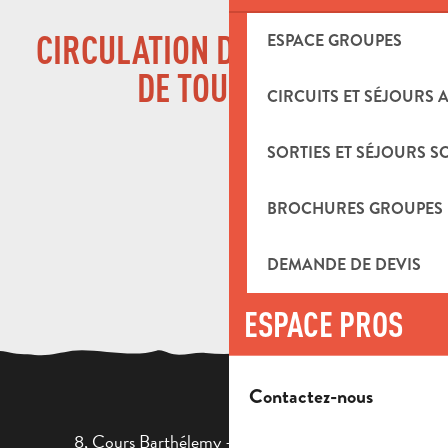
CIRCULATION DES AUTOCARS
ESPACE GROUPES
DE TOURISME
CIRCUITS ET SÉJOURS 
SORTIES ET SÉJOURS S
BROCHURES GROUPES
DEMANDE DE DEVIS
ESPACE PROS
Contactez-nous
8, Cours Barthélemy - 13400 AUBAGNE