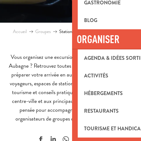
GASTRONOMIE
BLOG
Accueil
Groupes
Stationnement et lieux de dépose autocars
ORGANISER
Vous organisez une excursion ou un séjour en groupe à
AGENDA & IDÉES SORTI
Aubagne ? Retrouvez toutes les informations utiles pour
préparer votre arrivée en autocar : lieux de dépose des
ACTIVITÉS
voyageurs, espaces de stationnement dédiés aux cars de
tourisme et conseils pratiques pour faciliter l’accès au
HÉBERGEMENTS
centre-ville et aux principaux sites de visite. Une page
pensée pour accompagner les chauffeurs et les
RESTAURANTS
organisateurs de groupes dans leurs déplacements.
TOURISME ET HANDICA
Ajouter aux f