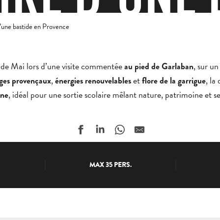
S'INFORMER
N PROVEN
 d’une bastide en Provence
RÉSERVER
GROUPES
 de Mai lors d’une visite commentée
, sur un
au pied de Garlaban
,
et
, la
ges provençaux
énergies renouvelables
flore de la garrigue
, idéal pour une sortie scolaire mêlant nature, patrimoine et s
gne
ESPACE PROS
FR
MAX 35 PERS.