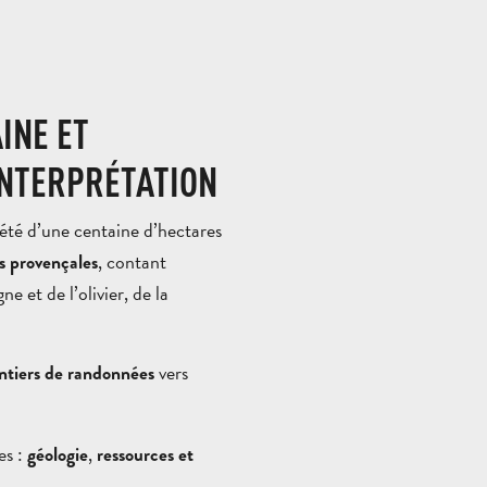
INE ET
INTERPRÉTATION
été d’une centaine d’hectares
, contant
s provençales
ne et de l’olivier, de la
vers
entiers de randonnées
es :
,
géologie
ressources et