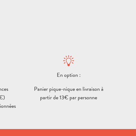
VENIR
En option :
ET
nces
Panier pique-nique en livraison à
SE
 €)
partir de 13€ par personne
CONTACT
BROCHURES
DÉPL
tionnées
CIRCUITS
SORTIES