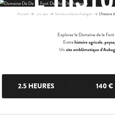
Aller
au
E
Accueil
Groupes
Sorties scolaires Aubagne
L’histoire
contenu
principal
Explorez le Domaine de la Font
Entre
,
histoire agricole
paysa
Un
site emblématique d’Auba
2.5 HEURES
140
€