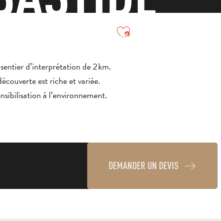
CE
Ajouter aux favori
Recherche
MENU
Voir les favoris
 sentier d’interprétation de 2 km.
 découverte est riche et variée.
ensibilisation à l’environnement.
DEMANDER UN DEVIS