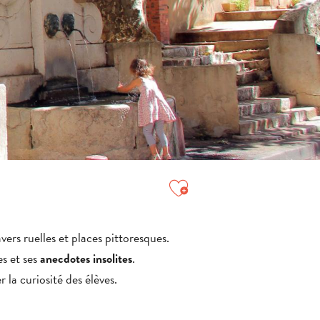
Ajouter aux favori
vers ruelles et places pittoresques.
es et ses
.
anecdotes insolites
er la curiosité des élèves.
TOUTES LES