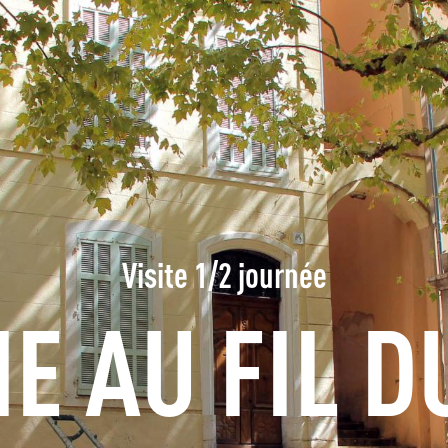
S'INFORMER
RÉSERVER
GROUPES
ESPACE PROS
Visite 1/2 journée
FR
E AU FIL D