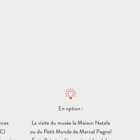
VENIR
ET
SE
CONTACT
BROCHURES
DÉPL
En option :
nces
La visite du musée la Maison Natale
CIRCUITS
SORTIES
 €)
ou du Petit Monde de Marcel Pagnol
ET
ET