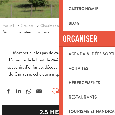
GASTRONOMIE
BLOG
Accueil
Groupes
Circuits et séjours pour groupes
Marcel entre nature et mémoire
ORGANISER
Marchez sur les pas de Marcel Pagnol au cœur du
AGENDA & IDÉES SORTI
Domaine de la Font de Mai. Entre nature préservée et
souvenirs d’enfance, découvrez la Provence authentique
ACTIVITÉS
du Garlaban, celle qui a inspiré ses plus belles histoires.
HÉBERGEMENTS
Ajouter aux favoris
RESTAURANTS
2.5 HEURES
TOURISME ET HANDICA