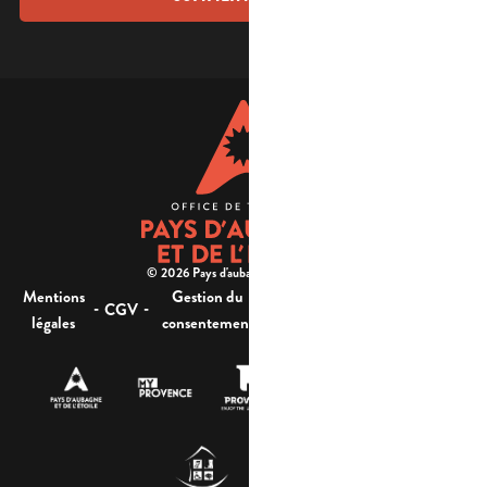
© 2026 Pays d'aubagne et de l'étoile -
Mentions
Gestion du
Plan
Accessibilité : non
-
-
-
-
CGV
légales
consentement
du site
conforme