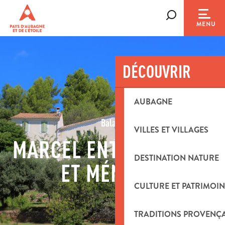
Aller
au
Recherche
MENU
contenu
principal
DÉCOUVRIR
AUBAGNE
Balade
VILLES ET VILLAGES
MARCEL ENTRE NATURE
DESTINATION NATURE
ET MÉMOIRE
CULTURE ET PATRIMOIN
TRADITIONS PROVENÇ