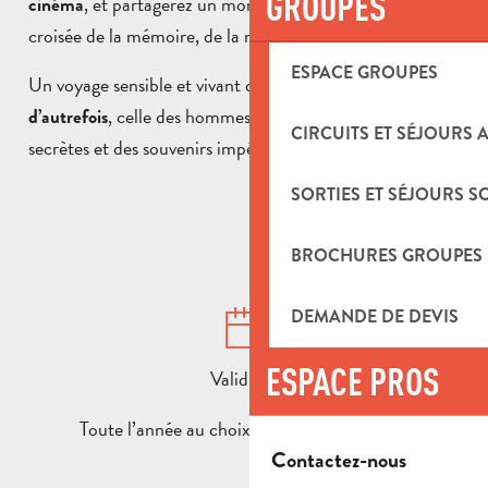
GROUPES
, et partagerez un moment hors du temps, à la
cinéma
croisée de la mémoire, de la nature et de la culture.
ESPACE GROUPES
Un voyage sensible et vivant dans
la Provence
, celle des hommes simples, des collines
d’autrefois
CIRCUITS ET SÉJOURS 
secrètes et des souvenirs impérissables.
SORTIES ET SÉJOURS S
BROCHURES GROUPES
DEMANDE DE DEVIS
ESPACE PROS
Validité :
Toute l’année au choix matin ou après-midi
Contactez-nous