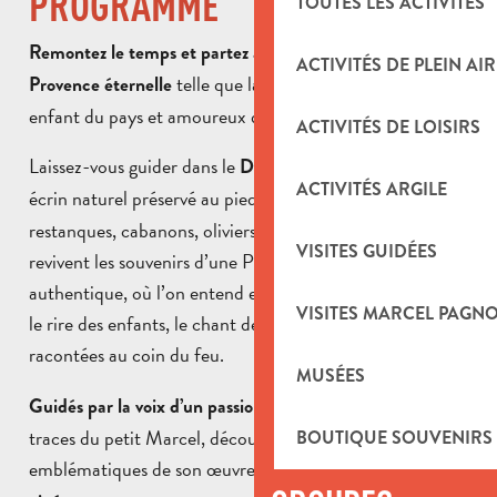
PROGRAMME
TOUTES LES ACTIVITÉS
Remontez le temps et partez à la rencontre de la
ACTIVITÉS DE PLEIN AIR
telle que la racontait Marcel Pagnol,
Provence éternelle
enfant du pays et amoureux de ses collines.
ACTIVITÉS DE LOISIRS
Laissez-vous guider dans le
,
Domaine de la Font de Mai
ACTIVITÉS ARGILE
écrin naturel préservé au pied de
. Là, entre
Garlaban
restanques, cabanons, oliviers et senteurs de thym,
VISITES GUIDÉES
revivent les souvenirs d’une Provence rurale et
authentique, où l’on entend encore, à qui tend l’oreille,
VISITES MARCEL PAGN
le rire des enfants, le chant des cigales, et les histoires
racontées au coin du feu.
MUSÉES
, vous marcherez sur les
Guidés par la voix d’un passionné
traces du petit Marcel, découvrirez les lieux
BOUTIQUE SOUVENIRS
emblématiques de son œuvre,
entre littérature et