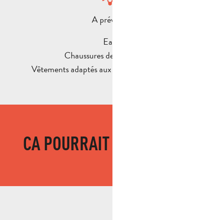
A prévoir :
Eau
Chaussures de randonnées
Vêtements adaptés aux exigences de la météo
CA POURRAIT VOUS PLAIRE
Activité
BALADE DÉCOUVERTE DES PLANTES SAUVAGES À
LA FONT DE MAI