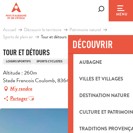
Aller
au
Recherche
MENU
contenu
principal
Accueil
Découvrir le territoire
Patrimoine naturel
Sports de plein air
Tour et détours
DÉCOUVRIR
TOUR ET DÉTOURS
AUBAGNE
LOISIRS SPORTIFS
SPORTS CYCLISTES
ITINÉRAIRE VTT
Altitude : 260m
VILLES ET VILLAGES
Stade Francois Coulomb, 83640 Saint-Zacharie
M'y rendre
DESTINATION NATURE
Ajouter aux favoris
Partager
CULTURE ET PATRIMOIN
TRADITIONS PROVENÇ