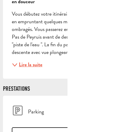
en douceur
Vous débutez votre itinéraire le long de l'Huveaune 
en empruntant quelques magnifiques singles 
ombragés. Vous passerez ensuite par la bergerie du 
Pas de Peyruis avant de descendre le sentier de la 
"piste de l'eau ". La fin du parcours vous offre une 
descente avec vue plongeante sur le village de...
Lire la suite
PRESTATIONS
Parking