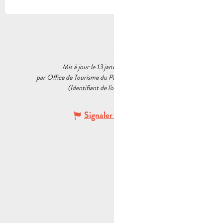
Mis à jour le 13 janvier 2026 à 16:24
par Office de Tourisme du Pays d’Aubagne et de l’Étoile
(Identifiant de l'offre :
6348122
)
Signaler une erreur