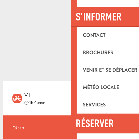
S'INFORMER
CONTACT
BROCHURES
VENIR ET SE DÉPLACER
MÉTÉO LOCALE
VTT
Moyen
1h 45min
SERVICES
RÉSERVER
INFORMATIONS PRATIQUES
Départ
Saint-Zacharie