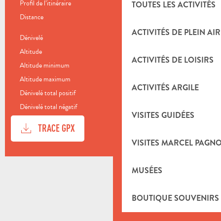
Profil de l’itinéraire
Boucle
TOUTES LES ACTIVITÉS
Distance
19.0 km
ACTIVITÉS DE PLEIN AIR
Dénivelé
465 m
Altitude
260 m
ACTIVITÉS DE LOISIRS
Altitude minimum
262 m
Altitude maximum
484 m
ACTIVITÉS ARGILE
Dénivelé total positif
465 m
Dénivelé total négatif
-465 m
VISITES GUIDÉES
DOCUMENTATION
SECTI
TRACE GPX
VISITES MARCEL PAGN
DÉNIVELÉ
465 M DE DÉNIVELÉ
MUSÉES
BOUTIQUE SOUVENIRS