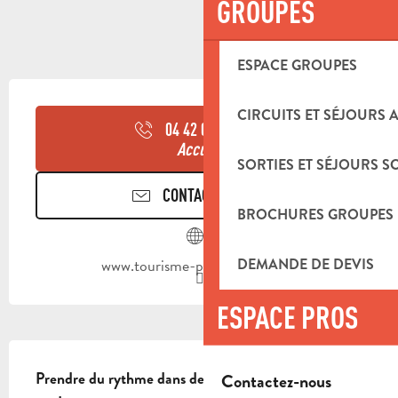
GROUPES
ESPACE GROUPES
OUVERTURE ET COORDONNÉES
CIRCUITS ET SÉJOURS 
04 42 03 49
▒▒
Accueil
SORTIES ET SÉJOURS S
CONTACTEZ-NOUS
BROCHURES GROUPES
www.tourisme-paysdaubagne.fr
DEMANDE DE DEVIS
ESPACE PROS
DESCRIPTION
Prendre du rythme dans des singles ombragés tout 
Contactez-nous