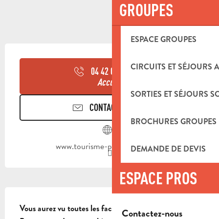
GROUPES
ESPACE GROUPES
OUVERTURE ET COORDONNÉES
CIRCUITS ET SÉJOURS 
04 42 03 49
▒▒
Accueil
SORTIES ET SÉJOURS S
CONTACTEZ-NOUS
BROCHURES GROUPES
www.tourisme-paysdaubagne.fr
DEMANDE DE DEVIS
ESPACE PROS
DESCRIPTION
Vous aurez vu toutes les faces du massif de la Sainte-
Contactez-nous