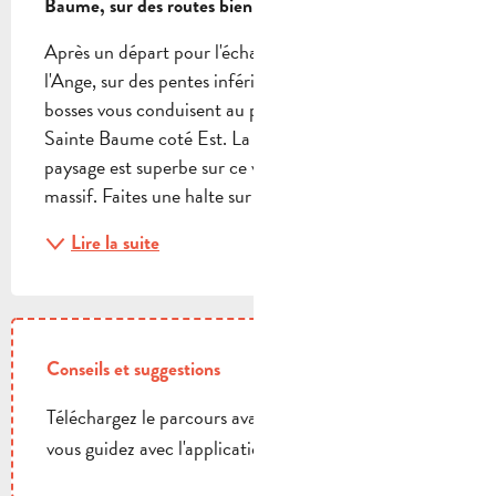
Baume, sur des routes bien agréables à sillonner.
Après un départ pour l'échauffement dans le col de 
l'Ange, sur des pentes inférieures à 4%, quelques 
bosses vous conduisent au pied d'une ascension de la 
Sainte Baume coté Est. La route s'élève mais le 
paysage est superbe sur ce versant plus sauvage du 
massif. Faites une halte sur le petit plateau...
Lire la suite
Conseils et suggestions
Téléchargez le parcours avant de partir et laisser
vous guidez avec l'application On Piste