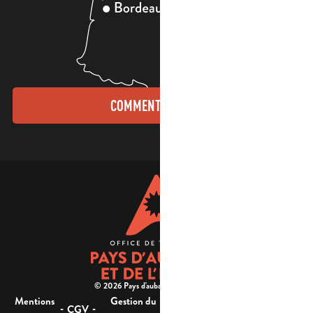
COMMENT VENIR ?
© 2026 Pays d'aubagne et de l'étoile -
Mentions
Gestion du
Plan
Accessibilité : non
-
-
-
-
CGV