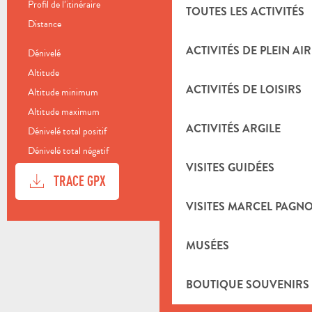
Profil de l’itinéraire
Boucle
TOUTES LES ACTIVITÉS
Distance
100.8 km
ACTIVITÉS DE PLEIN AIR
Dénivelé
1697 m
Altitude
103 m
ACTIVITÉS DE LOISIRS
Altitude minimum
107 m
Altitude maximum
744 m
ACTIVITÉS ARGILE
Dénivelé total positif
1698 m
Dénivelé total négatif
-1698 m
VISITES GUIDÉES
DOCUMENTATION
SECTI
TRACE GPX
VISITES MARCEL PAGN
DÉNIVELÉ
1697 M DE DÉNIVELÉ
MUSÉES
BOUTIQUE SOUVENIRS