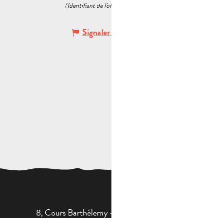
(Identifiant de l'offre :
6034405
)
Signaler une erreur
8, Cours Barthélemy - 13400 AUBAGNE