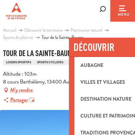
Aller
au
Recherche
MENU
contenu
principal
Accueil
Découvrir le territoire
Patrimoine naturel
Sports de plein air
Tour de la Sainte-Baume
DÉCOUVRIR
TOUR DE LA SAINTE-BAUME
LOISIRS SPORTIFS
SPORTS CYCLISTES
ITINÉRAIRE CYCLO
AUBAGNE
Altitude : 103m
8 cours Barthélémy, 13400 Aubagne
VILLES ET VILLAGES
M'y rendre
Ajouter aux favoris
DESTINATION NATURE
Partager
CULTURE ET PATRIMOIN
TRADITIONS PROVENÇ