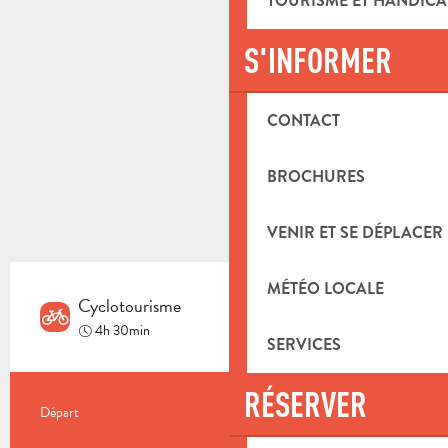
TOURISME ET HANDICA
S'INFORMER
CONTACT
BROCHURES
VENIR ET SE DÉPLACER
MÉTÉO LOCALE
Cyclotourisme
Difficile
4h 30min
SERVICES
RÉSERVER
INFORMATIONS PRATIQUES
Départ
Aubagne