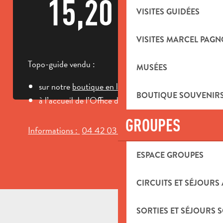
15,20 €
VISITES GUIDÉES
VISITES MARCEL PAGN
Topo-guide vendu :
MUSÉES
sur notre
boutique en ligne
BOUTIQUE SOUVENIR
à l’accueil de l’Office de Tourisme
GROUPES
Informations :
04 42 03 49
▒▒
ESPACE GROUPES
CIRCUITS ET SÉJOURS
SORTIES ET SÉJOURS 