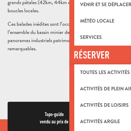
grands pétales (42km, 44km et 65km) complétés de 13
VENIR ET SE DÉPLACE
boucles locales.
MÉTÉO LOCALE
Ces balades inédites sont l’occasion de sillonner
l’ensemble du bassin minier de Provence entre
SERVICES
panoramas industriels patrimoniaux et paysages naturels
remarquables.
RÉSERVER
TOUTES LES ACTIVITÉS
ACTIVITÉS DE PLEIN AI
ACTIVITÉS DE LOISIRS
Topo-guide
ACTIVITÉS ARGILE
vendu au prix de