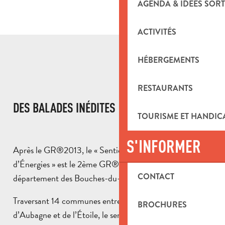
AGENDA & IDÉES SORT
ACTIVITÉS
HÉBERGEMENTS
RESTAURANTS
DES BALADES INÉDITES
TOURISME ET HANDIC
S'INFORMER
Après le GR®2013, le « Sentier Provence, Mines
d’Énergies » est le 2ème GR® de Pays créé dans le
CONTACT
département des Bouches-du-Rhône.
Traversant 14 communes entre le Pays d’Aix et le Pays
BROCHURES
d’Aubagne et de l’Étoile, le sentier est découpé en 3