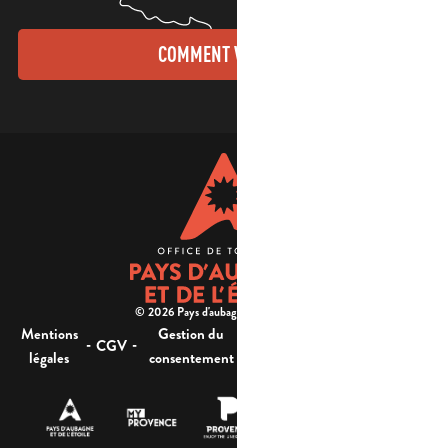
COMMENT VENIR ?
© 2026 Pays d'aubagne et de l'étoile -
Mentions
Gestion du
Plan
Accessibilité : non
-
-
-
-
CGV
légales
consentement
du site
conforme