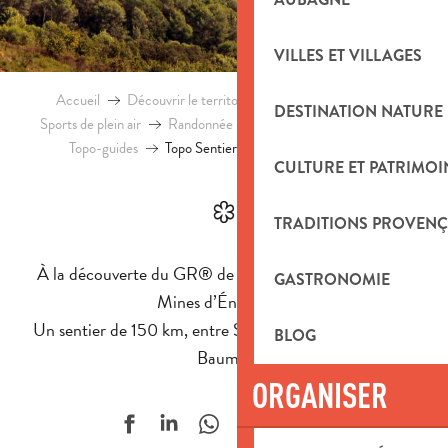
VILLES ET VILLAGES
Accueil
Découvrir le territoire
Patrimoine naturel
DESTINATION NATURE
Sports de plein air
Randonnée
Itinéraires de randonnées
Topo-guides
Topo Sentier Provence, Mines d’Énergies
CULTURE ET PATRIMOI
TRADITIONS PROVENÇ
À la découverte du GR® de Pays « Sentier Provence,
GASTRONOMIE
Mines d’Énergies ».
Un sentier de 150 km, entre Sainte-Victoire et Sainte-
BLOG
Baume.
ORGANISER
Ajouter aux f