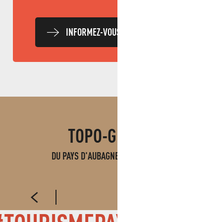
INFORMEZ-VOUS CHAQUE JOUR
TOPO-GUIDES
TOPO GARLABAN
DU PAYS D'AUBAGNE ET DE L'ÉTOILE
LIRE LA SUITE