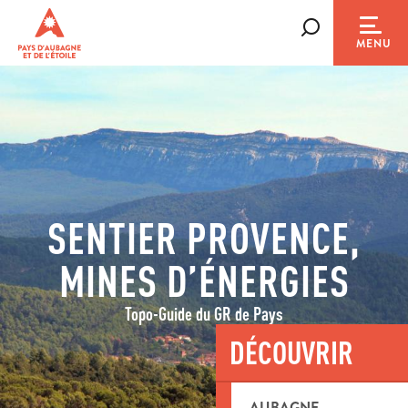
Aller
au
Recherche
MENU
contenu
principal
SENTIER PROVENCE,
MINES D’ÉNERGIES
Topo-Guide du GR de Pays
DÉCOUVRIR
AUBAGNE