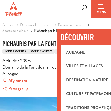
Aller
au
Recherche
MENU
contenu
principal
Accueil
Découvrir le territoire
Patrimoine naturel
Sports de plein air
Pichauris par la Font de mai
DÉCOUVRIR
PICHAURIS PAR LA FONT DE MAI
LOISIRS SPORTIFS
SPORTS CYCLISTES
ITINÉRAIRE VTT
AUBAGNE
Altitude : 209m
VILLES ET VILLAGES
Domaine de la Font de mai route de la font de mai, 13400
Aubagne
DESTINATION NATURE
M'y rendre
Ajouter aux favoris
Partager
CULTURE ET PATRIMOIN
TRADITIONS PROVENÇ