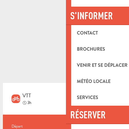
S'INFORMER
CONTACT
BROCHURES
VENIR ET SE DÉPLACER
MÉTÉO LOCALE
VTT
SERVICES
Difficile
3h
RÉSERVER
INFORMATIONS PRATIQUES
Départ
Aubagne