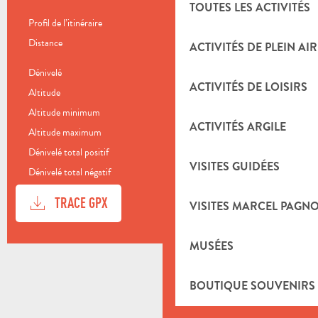
TOUTES LES ACTIVITÉS
Profil de l’itinéraire
Boucle
Distance
26.4 km
ACTIVITÉS DE PLEIN AIR
Dénivelé
964 m
ACTIVITÉS DE LOISIRS
Altitude
209 m
Altitude minimum
208 m
ACTIVITÉS ARGILE
Altitude maximum
720 m
Dénivelé total positif
964 m
VISITES GUIDÉES
Dénivelé total négatif
-964 m
DOCUMENTATION
SECTI
TRACE GPX
VISITES MARCEL PAGN
MUSÉES
DÉNIVELÉ
964 M DE DÉNIVELÉ
BOUTIQUE SOUVENIRS