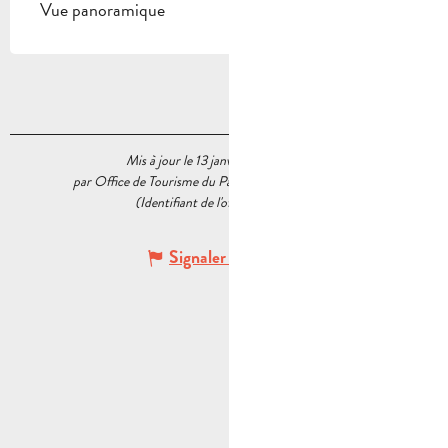
Vue panoramique
Mis à jour le 13 janvier 2026 à 16:18
par Office de Tourisme du Pays d’Aubagne et de l’Étoile
(Identifiant de l'offre :
6376647
)
Signaler une erreur