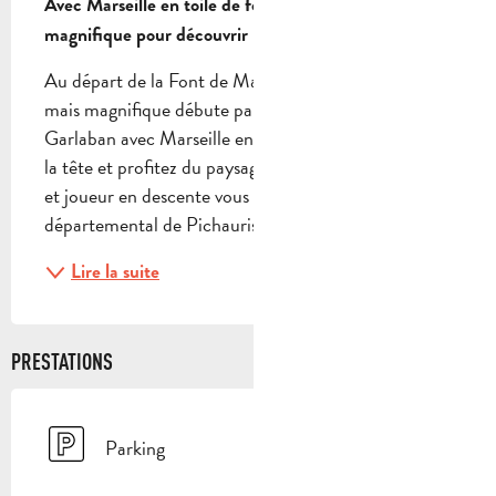
Avec Marseille en toile de fond, un itinéraire 
magnifique pour découvrir le Garlaban.
Au départ de la Font de Mai, ce parcours difficile 
mais magnifique débute par l'ascension du col de 
Garlaban avec Marseille en toile de fond … Tournez 
la tête et profitez du paysage…Un single technique 
et joueur en descente vous fera rejoindre le parc 
départemental de Pichauris. Profitez d'une...
Lire la suite
PRESTATIONS
Parking