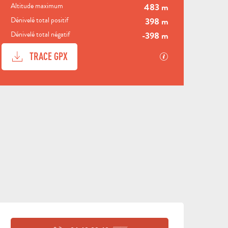
Altitude maximum
483 m
VI
Dénivelé total positif
398 m
VISITES
M
Dénivelé total négatif
-398 m
ACTIVITÉS
GUIDÉES
HÉBE
P
DOCUMENTATION
SECTIONS.TOU
TRACE GPX
DÉNIVELÉ
397 M DE DÉNIVELÉ
OUVERTURE ET COORDON
VENIR
ET