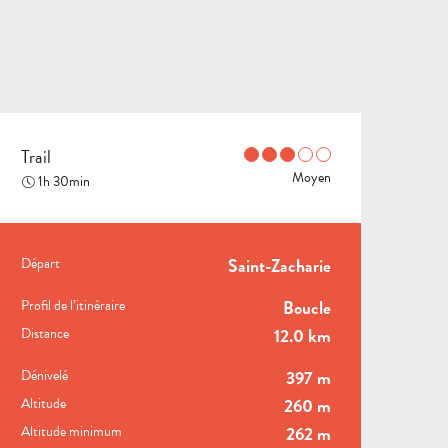
Trail
Moyen
1h 30min
INFORMATIONS PRATIQ
Départ
Saint-Zacharie
TOUTES LES
Profil de l’itinéraire
Boucle
ACTIVITÉS
ESPACE GROUPES
Distance
12.0 km
VILLES
Dénivelé
397 m
ET
DESTINATION
Altitude
260 m
AUBAGNE
VILLAGES
NATURE
Altitude minimum
262 m