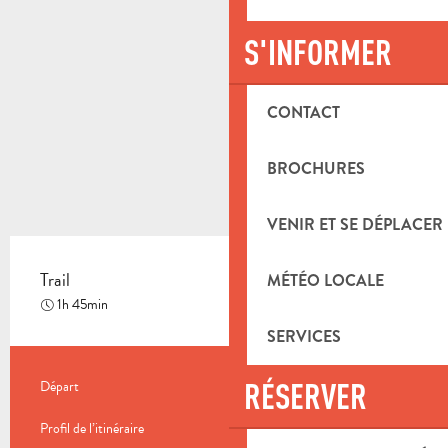
S'INFORMER
CONTACT
BROCHURES
VENIR ET SE DÉPLACER
Trail
MÉTÉO LOCALE
Difficile
1h 45min
SERVICES
INFORMATIONS PRATIQUES
RÉSERVER
Départ
Saint-Savournin
Profil de l’itinéraire
Boucle