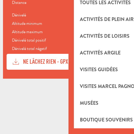
TOUTES LES ACTIVITÉS
Distance
14.0 km
Dénivelé
538 m
ACTIVITÉS DE PLEIN AIR
Altitude minimum
322 m
Altitude maximum
626 m
ACTIVITÉS DE LOISIRS
Dénivelé total positif
538 m
Dénivelé total négatif
-538 m
ACTIVITÉS ARGILE
DOCUMENTATION
SECTI
NE LÂCHEZ RIEN - GPX
VISITES GUIDÉES
DÉNIVELÉ
538 M DE DÉNIVELÉ
VISITES MARCEL PAGN
MUSÉES
BOUTIQUE SOUVENIRS