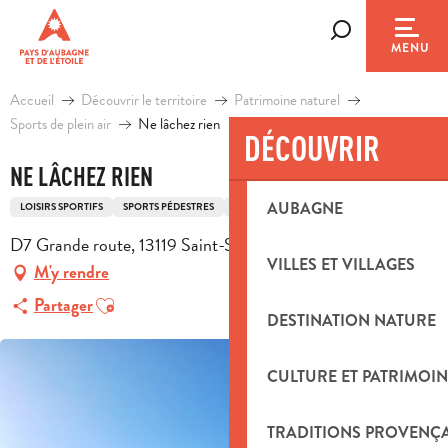
Aller
au
Recherche
MENU
contenu
principal
Accueil
Découvrir le territoire
Patrimoine naturel
Sports de plein air
Ne lâchez rien
DÉCOUVRIR
NE LÂCHEZ RIEN
AUBAGNE
LOISIRS SPORTIFS
SPORTS PÉDESTRES
ITINÉRAIRE DE TRAIL
D7 Grande route, 13119 Saint-Savournin
VILLES ET VILLAGES
M'y rendre
Ajouter aux favoris
Partager
DESTINATION NATURE
CULTURE ET PATRIMOIN
TRADITIONS PROVENÇ