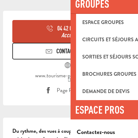
GROUPES
OUVERTURE ET COORDONNÉES
ESPACE GROUPES
04 42 03 49
▒▒
Accueil
CIRCUITS ET SÉJOURS 
CONTACTEZ-NOUS
SORTIES ET SÉJOURS S
BROCHURES GROUPES
www.tourisme-paysdaubagne.fr
Page Facebook
DEMANDE DE DEVIS
ESPACE PROS
DESCRIPTION
Du rythme, des vues à couper le souffle, cela se 
Contactez-nous