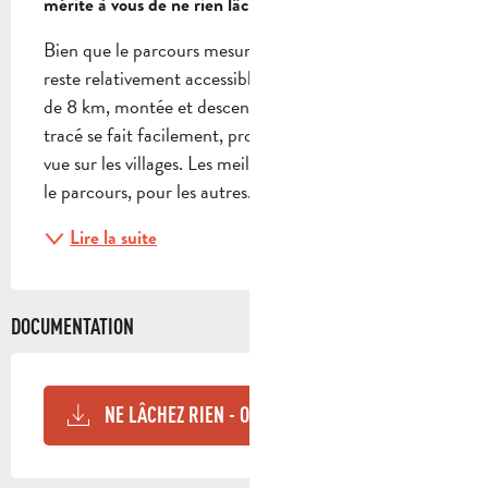
mérite à vous de ne rien lâcher !
Bien que le parcours mesure un peu plus de 14 km, il 
reste relativement accessible. Après une jolie bosse 
de 8 km, montée et descente comprise, le reste du 
tracé se fait facilement, profitez-en pour admirer la 
vue sur les villages. Les meilleurs vont courir sur tout 
le parcours, pour les autres...
Lire la suite
DOCUMENTATION
NE LÂCHEZ RIEN - OPENRUNNER