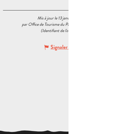
Mis à jour le 13 janvier 2026 à 16:36
par Office de Tourisme du Pays d’Aubagne et de l’Étoile
(Identifiant de l'offre :
6348128
)
Signaler une erreur