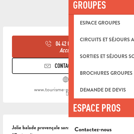
GROUPES
ESPACE GROUPES
OUVERTURE ET COORDONNÉES
CIRCUITS ET SÉJOURS 
04 42 03 49
▒▒
Accueil
SORTIES ET SÉJOURS S
CONTACTEZ-NOUS
BROCHURES GROUPES
www.tourisme-paysdaubagne.fr
DEMANDE DE DEVIS
ESPACE PROS
DESCRIPTION
Jolie balade provençale sans difficulté majeure avant 
Contactez-nous