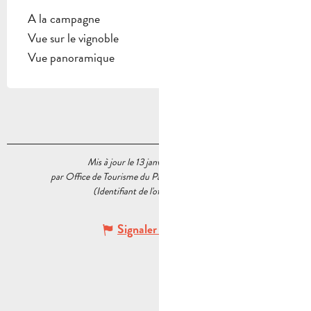
A la campagne
Vue sur le vignoble
Vue panoramique
Mis à jour le 13 janvier 2026 à 14:33
par Office de Tourisme du Pays d’Aubagne et de l’Étoile
(Identifiant de l'offre :
6034423
)
Signaler une erreur