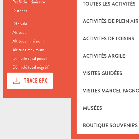
Profil de l’itinéraire
Boucle
TOUTES LES ACTIVITÉS
Distance
79.0 km
ACTIVITÉS DE PLEIN AIR
Dénivelé
1693 m
Altitude
103 m
ACTIVITÉS DE LOISIRS
Altitude minimum
107 m
Altitude maximum
743 m
ACTIVITÉS ARGILE
Dénivelé total positif
1694 m
Dénivelé total négatif
-1694 m
VISITES GUIDÉES
DOCUMENTATION
SECTI
TRACE GPX
VISITES MARCEL PAGN
DÉNIVELÉ
1693 M DE DÉNIVELÉ
MUSÉES
BOUTIQUE SOUVENIRS