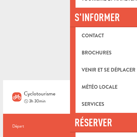
S'INFORMER
CONTACT
BROCHURES
VENIR ET SE DÉPLACER
MÉTÉO LOCALE
Cyclotourisme
Difficile
3h 30min
SERVICES
RÉSERVER
INFORMATIONS PRATIQUES
Départ
Aubagne