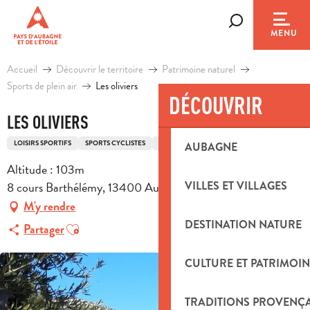
Aller
au
Recherche
MENU
contenu
principal
Accueil
Découvrir le territoire
Patrimoine naturel
Sports de plein air
Les oliviers
DÉCOUVRIR
LES OLIVIERS
LOISIRS SPORTIFS
SPORTS CYCLISTES
ITINÉRAIRE CYCLO
AUBAGNE
Altitude : 103m
8 cours Barthélémy, 13400 Aubagne
VILLES ET VILLAGES
M'y rendre
DESTINATION NATURE
Ajouter aux favoris
Partager
CULTURE ET PATRIMOIN
TRADITIONS PROVENÇ