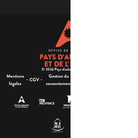
© 2026 Pays d'aubagne et de l'étoile -
Mentions
Gestion du
Plan
Accessibilité : non
-
-
-
-
CGV
légales
consentement
du site
conforme