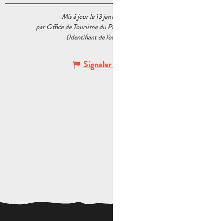
Mis à jour le 13 janvier 2026 à 16:39
par Office de Tourisme du Pays d’Aubagne et de l’Étoile
(Identifiant de l'offre :
5978760
)
Signaler une erreur