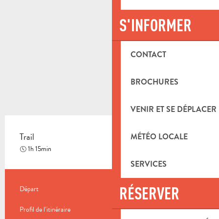
S'INFORMER
CONTACT
BROCHURES
VENIR ET SE DÉPLACER
Trail
MÉTÉO LOCALE
Moyen
1h 15min
SERVICES
INFORMATIONS PRATIQUES
RÉSERVER
Départ
Saint-Savournin
Profil de l’itinéraire
Boucle