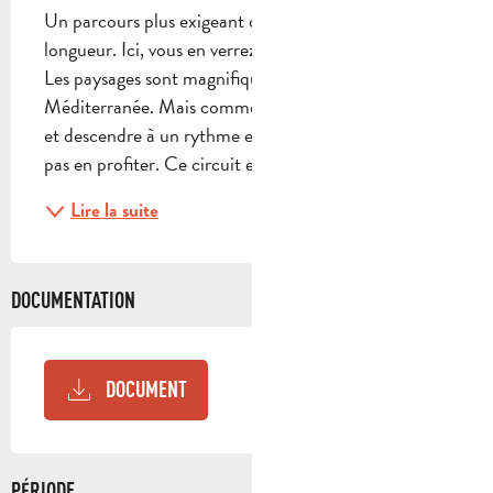
Un parcours plus exigeant que ne laisse songer sa 
longueur. Ici, vous en verrez de toutes les couleurs. 
Les paysages sont magnifiques entre collines et 
Méditerranée. Mais comme vous n'allez que monter 
et descendre à un rythme effréné vous risquez de ne 
pas en profiter. Ce circuit est fait pour les...
Lire la suite
DOCUMENTATION
DOCUMENT
PÉRIODE