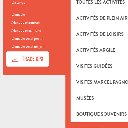
TOUTES LES ACTIVITÉS
Distance
9.0 km
Dénivelé
536 m
ACTIVITÉS DE PLEIN AIR
Altitude minimum
411 m
Altitude maximum
679 m
ACTIVITÉS DE LOISIRS
Dénivelé total positif
537 m
Dénivelé total négatif
-537 m
ACTIVITÉS ARGILE
DOCUMENTATION
SECTI
TRACE GPX
VISITES GUIDÉES
DÉNIVELÉ
536 M DE DÉNIVELÉ
VISITES MARCEL PAGN
MUSÉES
BOUTIQUE SOUVENIRS