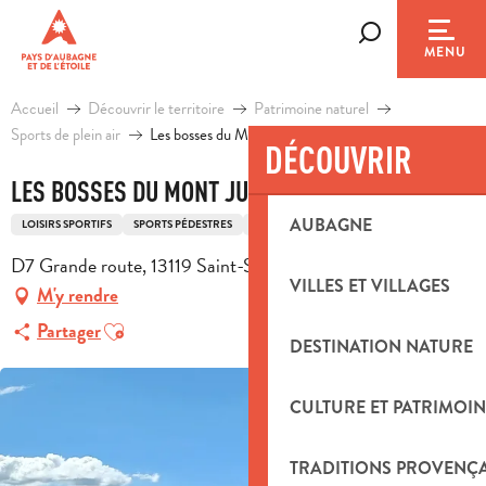
Aller
au
Recherche
MENU
contenu
principal
Accueil
Découvrir le territoire
Patrimoine naturel
Sports de plein air
Les bosses du Mont Julien
DÉCOUVRIR
LES BOSSES DU MONT JULIEN
AUBAGNE
LOISIRS SPORTIFS
SPORTS PÉDESTRES
ITINÉRAIRE DE TRAIL
D7 Grande route, 13119 Saint-Savournin
VILLES ET VILLAGES
M'y rendre
Ajouter aux favoris
Partager
DESTINATION NATURE
CULTURE ET PATRIMOIN
TRADITIONS PROVENÇ