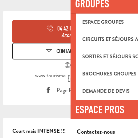
GROUPES
OUVERTURE ET COORDONNÉES
ESPACE GROUPES
04 42 03 49
▒▒
Accueil
CIRCUITS ET SÉJOURS 
CONTACTEZ-NOUS
SORTIES ET SÉJOURS S
BROCHURES GROUPES
www.tourisme-paysdaubagne.fr
Page Facebook
DEMANDE DE DEVIS
ESPACE PROS
DESCRIPTION
Contactez-nous
Court mais INTENSE !!!