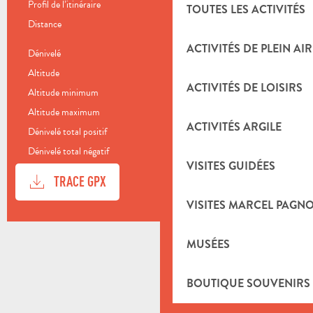
Profil de l’itinéraire
Boucle
TOUTES LES ACTIVITÉS
Distance
13.1 km
ACTIVITÉS DE PLEIN AIR
Dénivelé
641 m
Altitude
199 m
ACTIVITÉS DE LOISIRS
Altitude minimum
208 m
Altitude maximum
721 m
ACTIVITÉS ARGILE
Dénivelé total positif
641 m
Dénivelé total négatif
-641 m
VISITES GUIDÉES
DOCUMENTATION
SECTI
TRACE GPX
VISITES MARCEL PAGN
DÉNIVELÉ
641 M DE DÉNIVELÉ
MUSÉES
BOUTIQUE SOUVENIRS