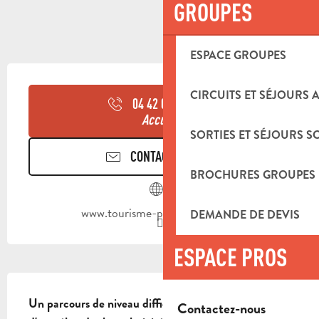
GROUPES
ESPACE GROUPES
OUVERTURE ET COORDONNÉES
CIRCUITS ET SÉJOURS 
04 42 03 49
▒▒
Accueil
SORTIES ET SÉJOURS S
CONTACTEZ-NOUS
BROCHURES GROUPES
www.tourisme-paysdaubagne.fr
DEMANDE DE DEVIS
ESPACE PROS
DESCRIPTION
Un parcours de niveau difficile : à vous 
Contactez-nous