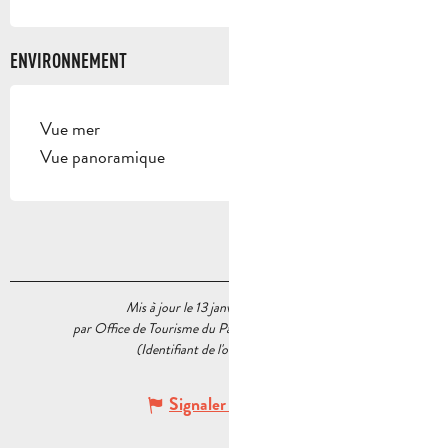
ENVIRONNEMENT
Vue mer
Vue panoramique
Mis à jour le 13 janvier 2026 à 16:33
par Office de Tourisme du Pays d’Aubagne et de l’Étoile
(Identifiant de l'offre :
6033215
)
Signaler une erreur