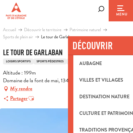
Aller
au
Recherche
MENU
contenu
principal
Accueil
Découvrir le territoire
Patrimoine naturel
Sports de plein air
Le tour de Garlaban
DÉCOUVRIR
LE TOUR DE GARLABAN
LOISIRS SPORTIFS
SPORTS PÉDESTRES
ITINÉRAIRE DE TRAIL
AUBAGNE
Altitude : 199m
Domaine de la font de mai, 13400 Aubagne
VILLES ET VILLAGES
M'y rendre
Ajouter aux favoris
DESTINATION NATURE
Partager
CULTURE ET PATRIMOIN
TRADITIONS PROVENÇ