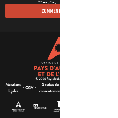
COMMENT VENIR ?
© 2026 Pays d'aubagne et de l'étoile -
Mentions
Gestion du
Plan
Accessibilité : non
-
-
-
-
CGV
légales
consentement
du site
conforme