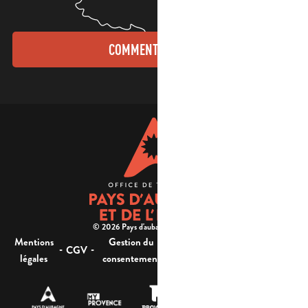
COMMENT VENIR ?
© 2026 Pays d'aubagne et de l'étoile -
Mentions
Gestion du
Plan
Accessibilité : non
-
-
-
-
CGV
légales
consentement
du site
conforme