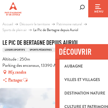
Aller
au
Recherche
MENU
contenu
principal
Accueil
Découvrir le territoire
Patrimoine naturel
Sports de plein air
Le Pic de Bertagne depuis Auriol
LE PIC DE BERTAGNE DEPUIS AURIOL
DÉCOUVRIR
LOISIRS SPORTIFS
SPORTS PÉDESTRES
ITINÉRAIRE DE RANDONNÉE PÉDESTRE
Altitude : 250m
Parking des encanaux, 13390 Auriol
AUBAGNE
M'y rendre
Ajouter aux favoris
Partager
VILLES ET VILLAGES
DESTINATION NATURE
CULTURE ET PATRIMOIN