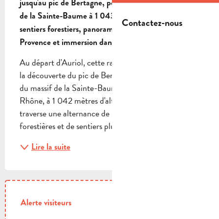
jusqu'au pic de Bertagne, point culminant du massif 
de la Sainte-Baume à 1 043 mètres d'altitude.  Entre 
Contactez-nous
sentiers forestiers, panoramas exceptionnels sur la 
Provence et immersion dans une nature préservée..
Au départ d'Auriol, cette randonnée vous emmène à 
la découverte du pic de Bertagne, point culminant 
du massif de la Sainte-Baume et des Bouches-du-
Rhône, à 1 042 mètres d'altitude. L'itinéraire 
traverse une alternance de sous-bois, de pistes 
forestières et de sentiers plus rocailleux avant...
Lire la suite
Alerte visiteurs