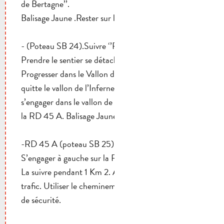
de Bertagne’’.
Balisage Jaune .Rester sur la piste.
- (Poteau SB 24).Suivre ‘’Pic de Bertagne’’.
Prendre le sentier se détachant à droite en montée
Progresser dans le Vallon de l’Infernet. L’itinéraire
quitte le vallon de l’Infernet par la gauche pour
s’engager dans le vallon de la Coutronne. Atteindre
la RD 45 A. Balisage Jaune.
-RD 45 A (poteau SB 25). Balisage Jaune.
S’engager à gauche sur la RD 45 A
La suivre pendant 1 Km 2. Attention : route à fort
trafic. Utiliser le cheminement derrière les glissières
de sécurité.