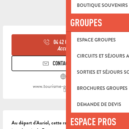
BOUTIQUE SOUVENIRS
GROUPES
OUVERTURE ET COORDONNÉES
ESPACE GROUPES
04 42 03 49
▒▒
Accueil
CIRCUITS ET SÉJOURS 
CONTACTEZ-NOUS
SORTIES ET SÉJOURS S
www.tourisme-paysdaubagne.fr
BROCHURES GROUPES
DEMANDE DE DEVIS
DESCRIPTION
ESPACE PROS
Au départ d'Auriol, cette randonnée vous conduit 