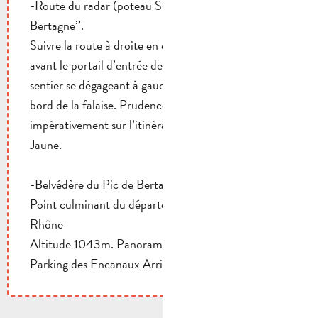
-Route du radar (poteau SB 29). Suivre ‘’Pic de
Bertagne’’.
Suivre la route à droite en direction du radar. Juste
avant le portail d’entrée des installations prendre le
sentier se dégageant à gauche pour atteindre le
bord de la falaise. Prudence et penser à rester
impérativement sur l’itinéraire balisé. Balisage
Jaune.
-Belvédère du Pic de Bertagne .
Point culminant du département des Bouches du
Rhône
Altitude 1043m. Panorama Parcours en ½ tour
Parking des Encanaux Arrivée.