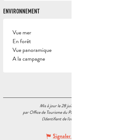
ENVIRONNEMENT
Vue mer
En forêt
Vue panoramique
A la campagne
Mis à jour le 28 juillet 2026 à 15:38
par Office de Tourisme du Pays d’Aubagne et de l’Étoile
(Identifiant de l'offre :
6384957
)
Signaler une erreur