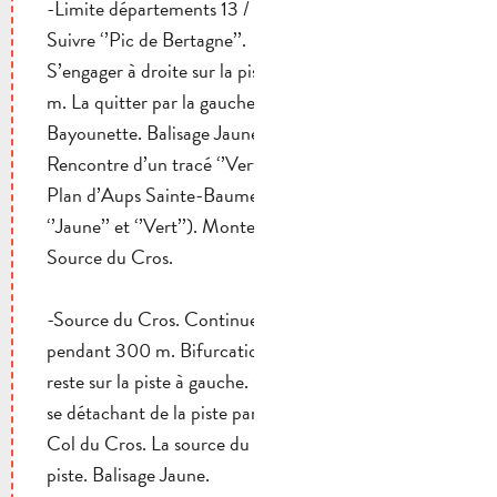
-Limite départements 13 / 83 (poteau SB 26).
Suivre ‘’Pic de Bertagne’’.
S’engager à droite sur la piste du Cros pendant 700
m. La quitter par la gauche et atteindre la croupe de
Bayounette. Balisage Jaune.
Rencontre d’un tracé ‘’Vert’’ (Boucle de l’OT de
Plan d’Aups Sainte-Baume ; itinéraire commun
‘’Jaune’’ et ‘’Vert’’). Monter à droite et atteindre la
Source du Cros.
-Source du Cros. Continuer la montée par la piste
pendant 300 m. Bifurcation : l’itinéraire ‘’Vert’’
reste sur la piste à gauche. Continuer par le sentier
se détachant de la piste par la droite et atteindre le
Col du Cros. La source du Cros est à gauche de la
piste. Balisage Jaune.