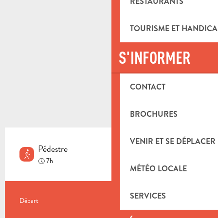
RESTAURANTS
TOURISME ET HANDICA
S'INFORMER
CONTACT
BROCHURES
VENIR ET SE DÉPLACER
Pédestre
Difficile
7h
MÉTÉO LOCALE
SERVICES
INFORMATIONS PRATIQUES
Départ
Auriol