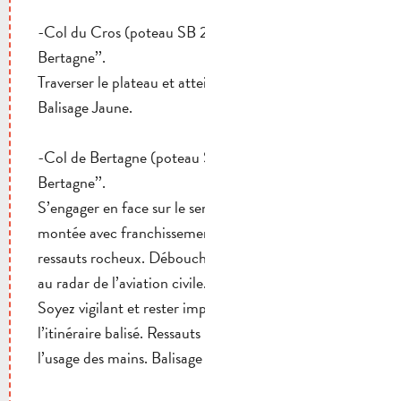
-Col du Cros (poteau SB 27). Suivre ‘’Pic de
Bertagne’’.
Traverser le plateau et atteindre le Col de Bertagne.
Balisage Jaune.
-Col de Bertagne (poteau SB 28). Suivre ‘’Pic de
Bertagne’’.
S’engager en face sur le sentier par une rude
montée avec franchissement de
ressauts rocheux. Déboucher sur la route menant
au radar de l’aviation civile.
Soyez vigilant et rester impérativement sur
l’itinéraire balisé. Ressauts rocheux nécessitant
l’usage des mains. Balisage Jaune.