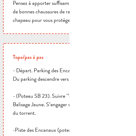
Pensez à apporter suffisamment d'eau, et à porter
de bonnes chaussures de randonnée, ainsi qu'un
chapeau pour vous protéger du soleil.
Topo/pas à pas
- Départ. Parking des Encanaux.
Du parking descendre vers la Vède et les Encanaux
- (Poteau SB 23). Suivre ‘’Pic de Bertagne’’.
Balisage Jaune. S’engager sur la piste en rive gauche
du torrent.
-Piste des Encanaux (poteau SB 68). Suivre ‘’Pic