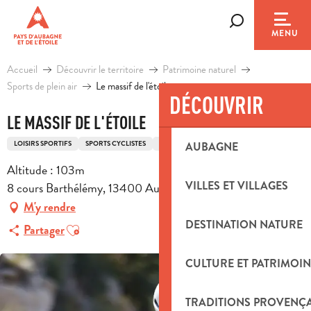
Aller
au
Recherche
MENU
contenu
principal
Accueil
Découvrir le territoire
Patrimoine naturel
Sports de plein air
Le massif de l'étoile
DÉCOUVRIR
LE MASSIF DE L'ÉTOILE
LOISIRS SPORTIFS
SPORTS CYCLISTES
ITINÉRAIRE CYCLO
AUBAGNE
Altitude : 103m
VILLES ET VILLAGES
8 cours Barthélémy, 13400 Aubagne
M'y rendre
DESTINATION NATURE
Ajouter aux favoris
Partager
CULTURE ET PATRIMOIN
TRADITIONS PROVENÇ