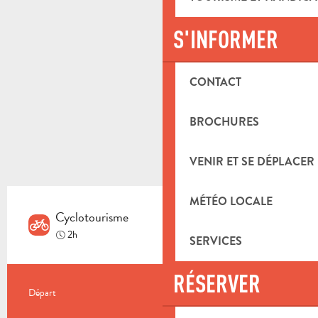
S'INFORMER
CONTACT
BROCHURES
VENIR ET SE DÉPLACER
MÉTÉO LOCALE
Cyclotourisme
Moyen
2h
SERVICES
RÉSERVER
INFORMATIONS PRATIQUES
Départ
Aubagne