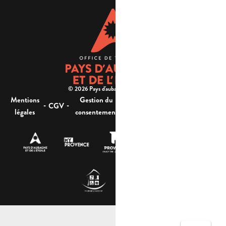
© 2026 Pays d'aubagne et de l'étoile -
Mentions
Gestion du
Plan
Accessibilité : non
-
-
-
-
CGV
légales
consentement
du site
conforme