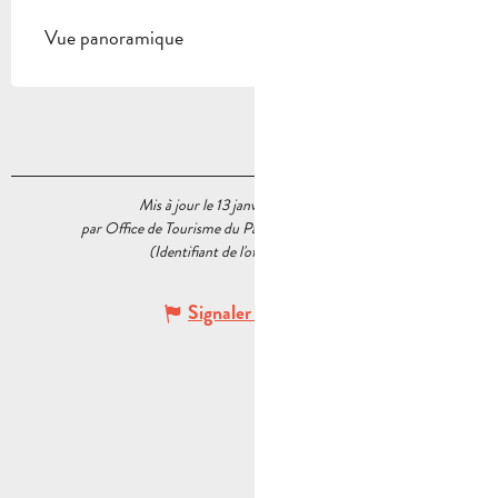
Vue panoramique
Mis à jour le 13 janvier 2026 à 14:30
par Office de Tourisme du Pays d’Aubagne et de l’Étoile
(Identifiant de l'offre :
6034677
)
Signaler une erreur