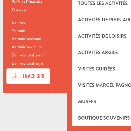
Profil de l’itinéraire
Boucle
TOUTES LES ACTIVITÉS
Distance
48.0 km
ACTIVITÉS DE PLEIN AIR
Dénivelé
832 m
Altitude
103 m
ACTIVITÉS DE LOISIRS
Altitude minimum
99 m
Altitude maximum
444 m
ACTIVITÉS ARGILE
Dénivelé total positif
832 m
Dénivelé total négatif
-832 m
VISITES GUIDÉES
DOCUMENTATION
SECTI
TRACE GPX
VISITES MARCEL PAGN
DÉNIVELÉ
832 M DE DÉNIVELÉ
MUSÉES
BOUTIQUE SOUVENIRS