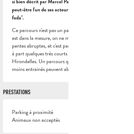
si bien décrit par Marcel Pagnol, alors vous entendrez 
peut-être l'un de ses acteurs fétiches vous dire "il est 
fada".
Ce parcours n'est pas un parcours de "fada", tout ici 
est dans la mesure, on ne monte jamais sur des 
pentes abruptes, et c'est pareil pour la descente, mis 
à part quelques très courts passages après le col des 
Hirondelles. Un parcours que beaucoup de cyclistes 
moins entrainés peuvent aborder.
PRESTATIONS
Parking à proximité
Animaux non acceptés