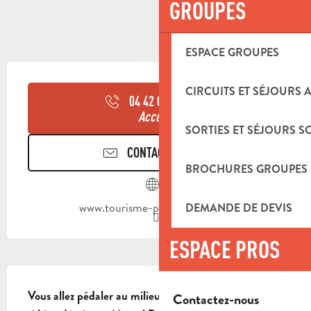
GROUPES
ESPACE GROUPES
OUVERTURE ET COORDONNÉES
CIRCUITS ET SÉJOURS 
04 42 03 49
▒▒
Accueil
SORTIES ET SÉJOURS S
CONTACTEZ-NOUS
BROCHURES GROUPES
www.tourisme-paysdaubagne.fr
DEMANDE DE DEVIS
ESPACE PROS
DESCRIPTION
Vous allez pédaler au milieu des collines de ce massif 
Contactez-nous