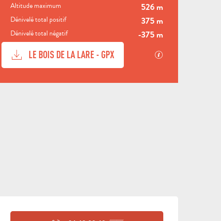
Altitude maximum
526 m
VI
Dénivelé total positif
375 m
VISITES
M
Dénivelé total négatif
-375 m
ACTIVITÉS
GUIDÉES
HÉBE
P
DOCUMENTATION
SECTIONS.TOU
LE BOIS DE LA LARE - GPX
DÉNIVELÉ
374 M DE DÉNIVELÉ
OUVERTURE ET COORDON
VENIR
ET