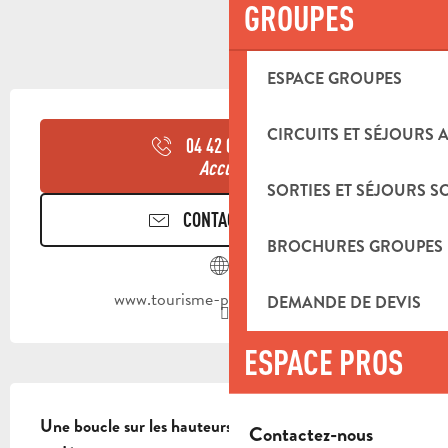
GROUPES
ESPACE GROUPES
OUVERTURE ET COORDONNÉES
CIRCUITS ET SÉJOURS 
04 42 03 49
▒▒
Accueil
SORTIES ET SÉJOURS S
CONTACTEZ-NOUS
BROCHURES GROUPES
www.tourisme-paysdaubagne.fr
DEMANDE DE DEVIS
ESPACE PROS
DESCRIPTION
Une boucle sur les hauteurs de Saint-Zacharie pour 
Contactez-nous