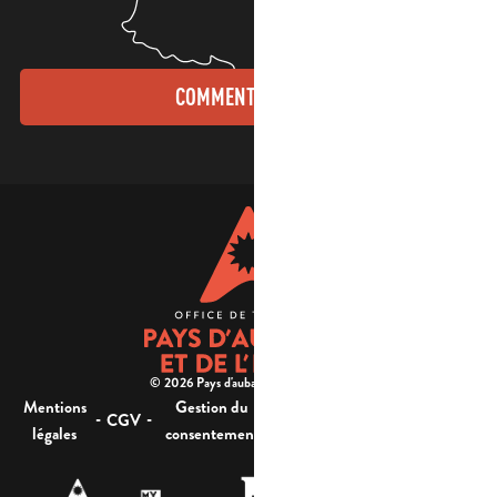
COMMENT VENIR ?
© 2026 Pays d'aubagne et de l'étoile -
Mentions
Gestion du
Plan
Accessibilité : non
-
-
-
-
CGV
légales
consentement
du site
conforme