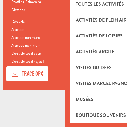
Profil de l’itinéraire
Boucle
TOUTES LES ACTIVITÉS
Distance
19.1 km
ACTIVITÉS DE PLEIN AIR
Dénivelé
692 m
Altitude
260 m
ACTIVITÉS DE LOISIRS
Altitude minimum
261 m
Altitude maximum
638 m
ACTIVITÉS ARGILE
Dénivelé total positif
693 m
Dénivelé total négatif
-693 m
VISITES GUIDÉES
DOCUMENTATION
SECTI
TRACE GPX
VISITES MARCEL PAGN
DÉNIVELÉ
692 M DE DÉNIVELÉ
MUSÉES
BOUTIQUE SOUVENIRS