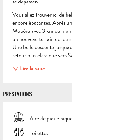
se dépasser.
Vous allez trouver ici de belles pistes avec des vues 
encore épatantes. Après un départ classique vers la 
Mouère avec 3 km de montée, vous allez découvrir 
un nouveau terrain de jeu surplombant les villages. 
Une belle descente jusqu'au Pas de Peyruis et un 
retour plus classique vers Saint-Zacharie....
Lire la suite
PRESTATIONS
Aire de pique nique
Toilettes