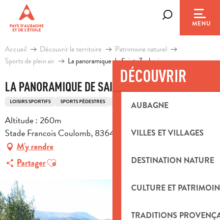
Aller
au
Recherche
MENU
contenu
principal
Accueil
Découvrir le territoire
Patrimoine naturel
Sports de plein air
La panoramique de Saint-Zacharie
DÉCOUVRIR
LA PANORAMIQUE DE SAINT-ZACHARIE
LOISIRS SPORTIFS
SPORTS PÉDESTRES
ITINÉRAIRE DE TRAIL
AUBAGNE
Altitude : 260m
Stade Francois Coulomb, 83640 Saint-Zacharie
VILLES ET VILLAGES
M'y rendre
Ajouter aux favoris
DESTINATION NATURE
Partager
CULTURE ET PATRIMOIN
TRADITIONS PROVENÇ