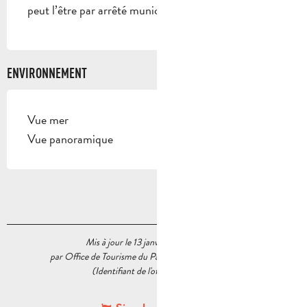
peut l’être par arrêté municipal.
ENVIRONNEMENT
Vue mer
Vue panoramique
Mis à jour le 13 janvier 2026 à 16:30
par Office de Tourisme du Pays d’Aubagne et de l’Étoile
(Identifiant de l'offre :
6377084
)