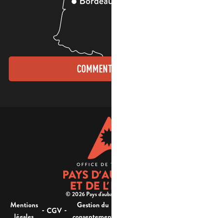
COMMENT VENIR ?
© 2026 Pays d'aubagne et de l'étoile -
Mentions
Gestion du
Plan
Accessibilité : non
-
-
-
-
CGV
légales
consentement
du site
conforme