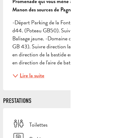
Promenade qui vous mène à la véritable grotte de 
Manon des sources de Pagnol.
-Départ Parking de la Font de Mai route d'Eoures 
d44. (Poteau GB50). Suivre direction Font de Mai. 
Balisage jaune. -Domaine de la Font de Mai Poteau 
GB 43). Suivre direction la Font de Mai. Remonter 
en direction de la bastide en passant devant les ânes 
en direction de l'aire de battage du blé....
Lire la suite
PRESTATIONS
Toilettes