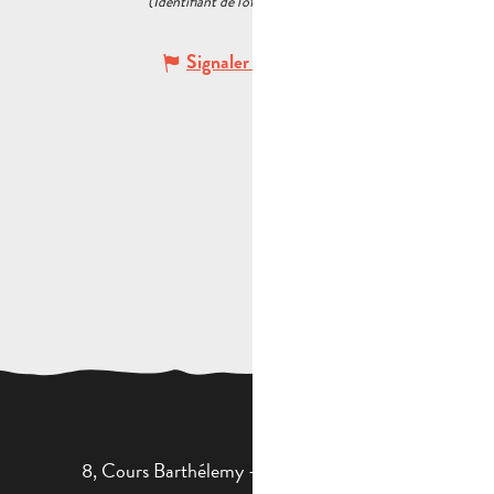
(Identifiant de l'offre :
6043863
)
Signaler une erreur
8, Cours Barthélemy - 13400 AUBAGNE