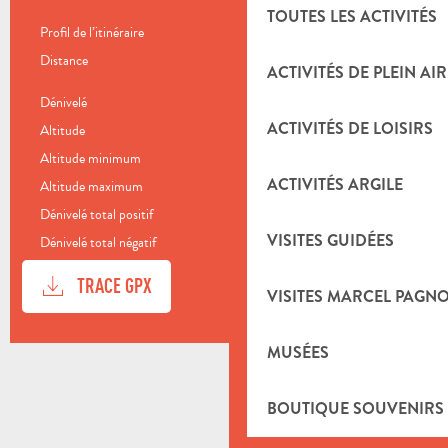
TOUTES LES ACTIVITÉS
Profil de l’itinéraire
Boucle
Distance
8.6 km
ACTIVITÉS DE PLEIN AIR
Dénivelé
347 m
ACTIVITÉS DE LOISIRS
Altitude
203 m
Altitude minimum
193 m
ACTIVITÉS ARGILE
Altitude maximum
521 m
Dénivelé total positif
347 m
VISITES GUIDÉES
Dénivelé total négatif
-347 m
DOCUMENTATION
SECTI
TRACE GPX
VISITES MARCEL PAGN
DÉNIVELÉ
MUSÉES
347 M DE DÉNIVELÉ
BOUTIQUE SOUVENIRS