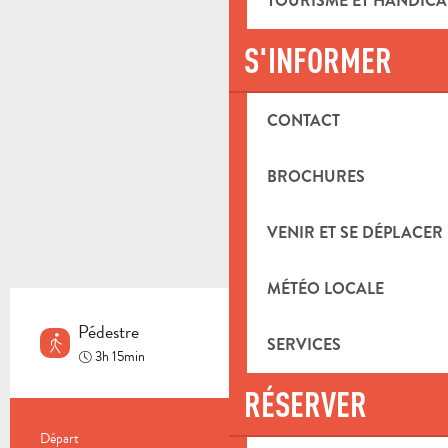
TOURISME ET HANDICA
S'INFORMER
CONTACT
BROCHURES
VENIR ET SE DÉPLACER
MÉTÉO LOCALE
Pédestre
SERVICES
Moyen
3h 15min
RÉSERVER
INFORMATIONS PRATIQUES
Départ
Aubagne