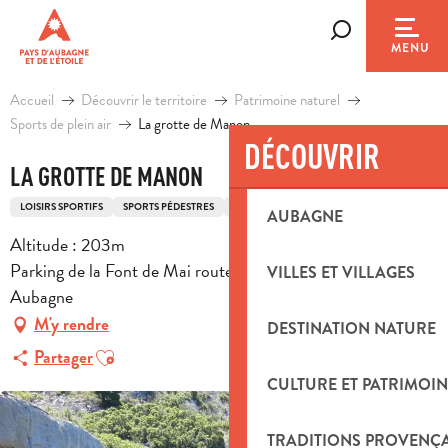
Aller
au
Recherche
MENU
contenu
principal
Accueil
Découvrir le territoire
Patrimoine naturel
Sports de plein air
La grotte de Manon
DÉCOUVRIR
LA GROTTE DE MANON
LOISIRS SPORTIFS
SPORTS PÉDESTRES
ITINÉRAIRE DE RANDONNÉE PÉDESTRE
AUBAGNE
Altitude : 203m
Parking de la Font de Mai route d'Eoures d44, 13400
VILLES ET VILLAGES
Aubagne
M'y rendre
DESTINATION NATURE
Ajouter aux favoris
Partager
CULTURE ET PATRIMOIN
TRADITIONS PROVENÇ