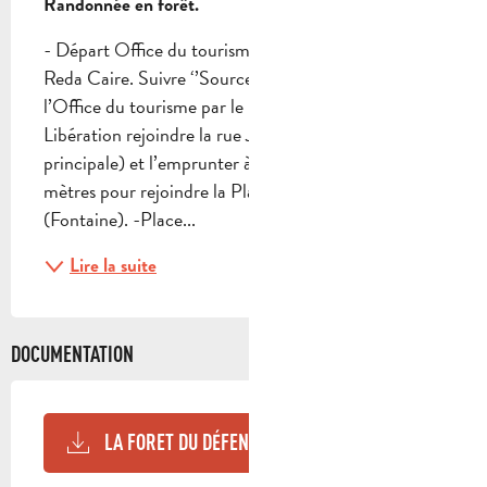
Randonnée en forêt.
- Départ Office du tourisme (poteau Z1) Square 
Reda Caire. Suivre ‘’Source des Nayes’’. Depuis 
l’Office du tourisme par le boulevard de la 
Libération rejoindre la rue Jean Jaurès (rue 
principale) et l’emprunter à droite pendant 120 
mètres pour rejoindre la Place du 04 Septembre 
(Fontaine). -Place...
Lire la suite
DOCUMENTATION
LA FORET DU DÉFENS - OPENRUNNER