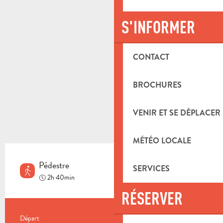
S'INFORMER
CONTACT
BROCHURES
VENIR ET SE DÉPLACER
MÉTÉO LOCALE
Pédestre
SERVICES
Moyen
2h 40min
RÉSERVER
INFORMATIONS PRATIQUES
Départ
Saint-Zacharie