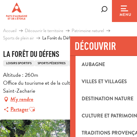
Aller
au
Recherche
MENU
contenu
principal
Accueil
Découvrir le territoire
Patrimoine naturel
Sports de plein air
La Forêt du Défens
DÉCOUVRIR
LA FORÊT DU DÉFENS
LOISIRS SPORTIFS
SPORTS PÉDESTRES
ITINÉRAIRE DE RANDONNÉE PÉDESTRE
AUBAGNE
Altitude : 260m
VILLES ET VILLAGES
Office du tourisme et de la culture place Reda Caire, 83640
Saint-Zacharie
DESTINATION NATURE
M'y rendre
Ajouter aux favoris
Partager
CULTURE ET PATRIMOIN
TRADITIONS PROVENÇ