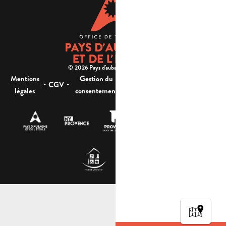
© 2026 Pays d'aubagne et de l'étoile -
Mentions
Gestion du
Plan
Accessibilité : non
-
-
-
-
CGV
légales
consentement
du site
conforme