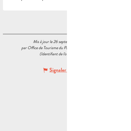
Mis à jour le 26 septembre 2023 à 15:03
par Office de Tourisme du Pays d’Aubagne et de l’Étoile
(Identifiant de l'offre :
6392834
)
Signaler une erreur