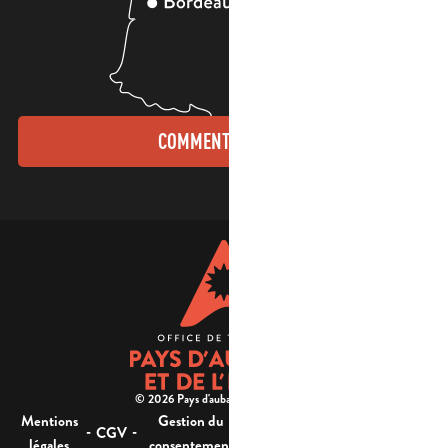
COMMENT VENIR ?
© 2026 Pays d'aubagne et de l'étoile -
Mentions
Gestion du
Plan
Accessibilité : non
-
-
-
-
CGV
légales
consentement
du site
conforme