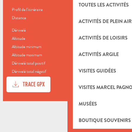
TOUTES LES ACTIVITÉS
Profil de l’itinéraire
Boucle
Distance
8.8 km
ACTIVITÉS DE PLEIN AIR
Dénivelé
294 m
ACTIVITÉS DE LOISIRS
Altitude
203 m
Altitude minimum
193 m
ACTIVITÉS ARGILE
Altitude maximum
374 m
Dénivelé total positif
294 m
VISITES GUIDÉES
Dénivelé total négatif
-294 m
DOCUMENTATION
SECTI
TRACE GPX
VISITES MARCEL PAGN
DÉNIVELÉ
MUSÉES
294 M DE DÉNIVELÉ
BOUTIQUE SOUVENIRS