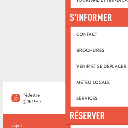
TOURISME ET HANDICA
S'INFORMER
CONTACT
BROCHURES
VENIR ET SE DÉPLACER
MÉTÉO LOCALE
Pédestre
SERVICES
Moyen
3h 15min
RÉSERVER
INFORMATIONS PRATIQUES
Départ
Aubagne