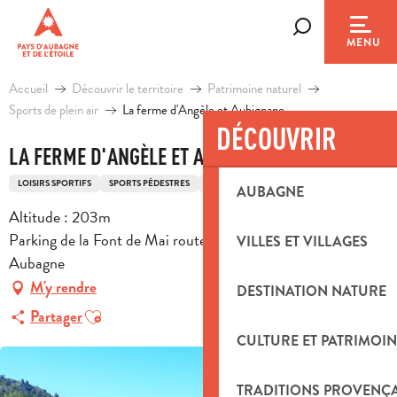
Aller
au
Recherche
MENU
contenu
principal
Accueil
Découvrir le territoire
Patrimoine naturel
Sports de plein air
La ferme d'Angèle et Aubignane
DÉCOUVRIR
LA FERME D'ANGÈLE ET AUBIGNANE
LOISIRS SPORTIFS
SPORTS PÉDESTRES
ITINÉRAIRE DE RANDONNÉE PÉDESTRE
AUBAGNE
Altitude : 203m
Parking de la Font de Mai route d'Eoures d44, 13400
VILLES ET VILLAGES
Aubagne
M'y rendre
DESTINATION NATURE
Ajouter aux favoris
Partager
CULTURE ET PATRIMOIN
TRADITIONS PROVENÇ