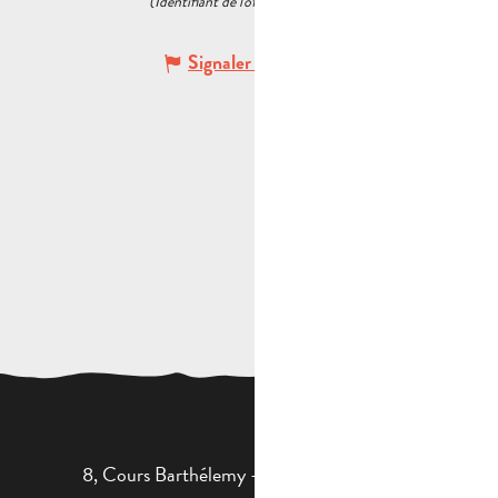
(Identifiant de l'offre :
6041965
)
Signaler une erreur
8, Cours Barthélemy - 13400 AUBAGNE