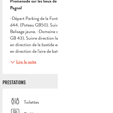
Promenade sur les lieux de tournage de Marcel 
Pagnol
-Départ Parking de la Font de Mai route d'Eoures 
d44. (Poteau GB50). Suivre direction Font de Mai. 
Balisage jaune. -Domaine de la Font de Mai Poteau 
GB 43). Suivre direction la Font de Mai. Remonter 
en direction de la bastide en passant devant les ânes 
en direction de l'aire de battage du blé....
Lire la suite
PRESTATIONS
Toilettes