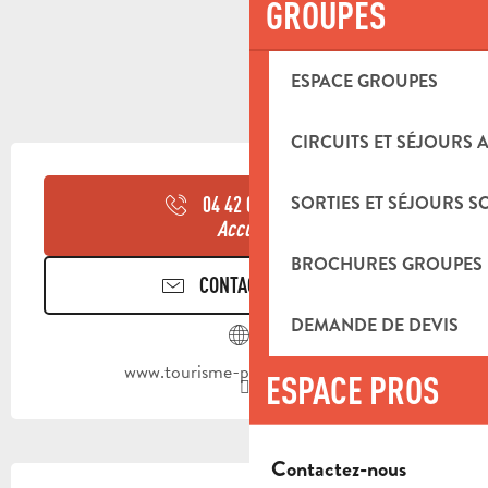
GROUPES
ESPACE GROUPES
CIRCUITS ET SÉJOURS 
OUVERTURE ET COORDONNÉES
SORTIES ET SÉJOURS S
04 42 03 49
▒▒
Accueil
BROCHURES GROUPES
CONTACTEZ-NOUS
DEMANDE DE DEVIS
www.tourisme-paysdaubagne.fr
ESPACE PROS
Contactez-nous
DESCRIPTION