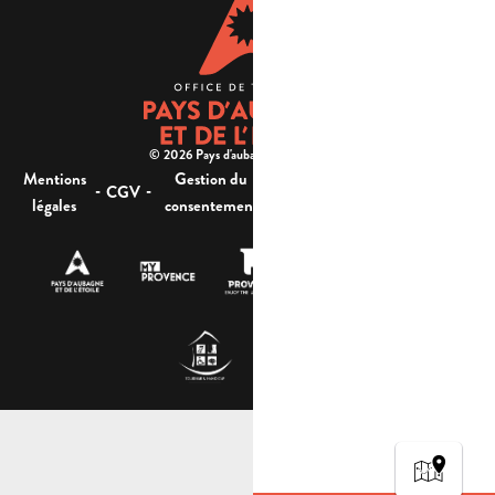
© 2026 Pays d'aubagne et de l'étoile -
Mentions
Gestion du
Plan
Accessibilité : non
-
-
-
-
CGV
légales
consentement
du site
conforme