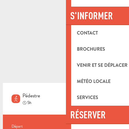
S'INFORMER
CONTACT
BROCHURES
VENIR ET SE DÉPLACER
MÉTÉO LOCALE
Pédestre
SERVICES
Moyen
5h
RÉSERVER
INFORMATIONS PRATIQUES
Départ
Saint-Zacharie