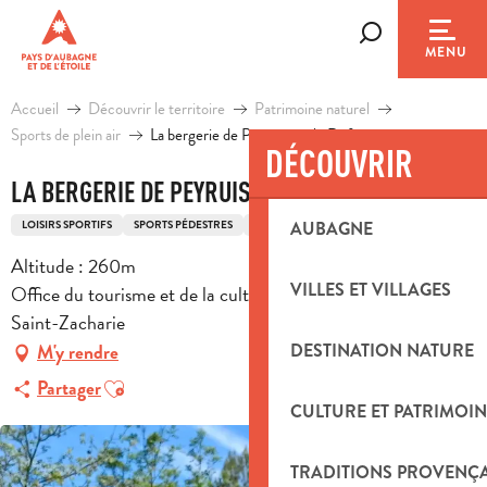
Aller
au
Recherche
MENU
contenu
principal
Accueil
Découvrir le territoire
Patrimoine naturel
Sports de plein air
La bergerie de Peyruis par le Défens
DÉCOUVRIR
LA BERGERIE DE PEYRUIS PAR LE DÉFENS
LOISIRS SPORTIFS
SPORTS PÉDESTRES
ITINÉRAIRE DE RANDONNÉE PÉDESTRE
AUBAGNE
Altitude : 260m
VILLES ET VILLAGES
Office du tourisme et de la culture place Reda Caire, 83640
Saint-Zacharie
DESTINATION NATURE
M'y rendre
Ajouter aux favoris
Partager
CULTURE ET PATRIMOIN
TRADITIONS PROVENÇ