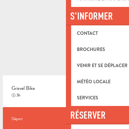
S'INFORMER
CONTACT
BROCHURES
VENIR ET SE DÉPLACER
MÉTÉO LOCALE
Gravel Bike
Difficile
3h
SERVICES
RÉSERVER
INFORMATIONS PRATIQUES
Départ
Saint-Zacharie