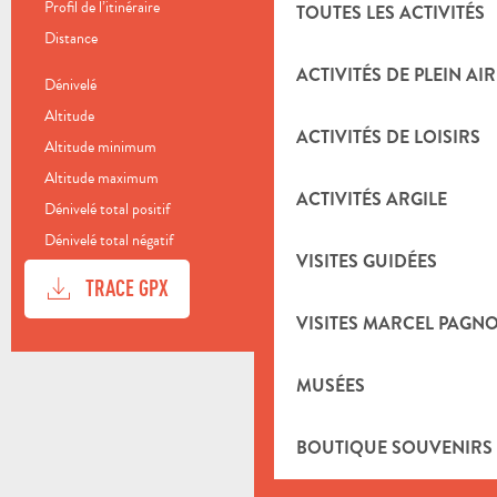
Profil de l’itinéraire
Boucle
TOUTES LES ACTIVITÉS
Distance
45.6 km
ACTIVITÉS DE PLEIN AIR
Dénivelé
1259 m
Altitude
260 m
ACTIVITÉS DE LOISIRS
Altitude minimum
245 m
Altitude maximum
691 m
ACTIVITÉS ARGILE
Dénivelé total positif
1259 m
Dénivelé total négatif
-1262 m
VISITES GUIDÉES
DOCUMENTATION
SECTI
TRACE GPX
VISITES MARCEL PAGN
DÉNIVELÉ
1259 M DE DÉNIVELÉ
MUSÉES
BOUTIQUE SOUVENIRS