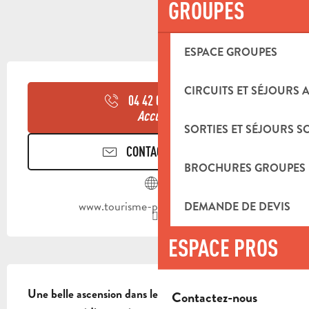
GROUPES
ESPACE GROUPES
OUVERTURE ET COORDONNÉES
CIRCUITS ET SÉJOURS 
04 42 03 49
▒▒
Accueil
SORTIES ET SÉJOURS S
CONTACTEZ-NOUS
BROCHURES GROUPES
www.tourisme-paysdaubagne.fr
DEMANDE DE DEVIS
ESPACE PROS
DESCRIPTION
Une belle ascension dans le ton du Gravel, dans des 
Contactez-nous