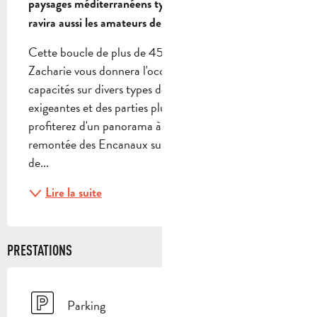
paysages méditerranéens typiques ! Ce parcours 
ravira aussi les amateurs de VTTAE.
Cette boucle de plus de 45 km au départ de Saint-
Zacharie vous donnera l'occasion de tester vos 
capacités sur divers types de sol. Entre des montées 
exigeantes et des parties plus roulantes, vous 
profiterez d'un panorama à nul autre pareil. La 
remontée des Encanaux sur piste sera un moment 
de...
Lire la suite
PRESTATIONS
Parking