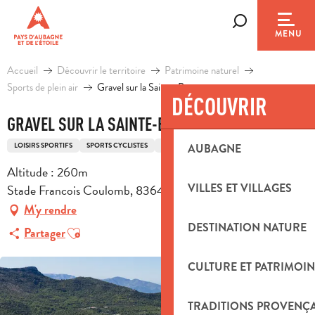
Aller
au
Recherche
MENU
contenu
principal
Accueil
Découvrir le territoire
Patrimoine naturel
Sports de plein air
Gravel sur la Sainte-Baume
DÉCOUVRIR
GRAVEL SUR LA SAINTE-BAUME
LOISIRS SPORTIFS
SPORTS CYCLISTES
ITINÉRAIRE GRAVEL BIKE
AUBAGNE
Altitude : 260m
VILLES ET VILLAGES
Stade Francois Coulomb, 83640 Saint-Zacharie
M'y rendre
DESTINATION NATURE
Ajouter aux favoris
Partager
CULTURE ET PATRIMOIN
TRADITIONS PROVENÇ