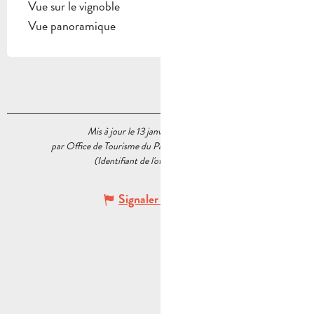
Vue sur le vignoble
Vue panoramique
Mis à jour le 13 janvier 2026 à 12:04
par Office de Tourisme du Pays d’Aubagne et de l’Étoile
(Identifiant de l'offre :
6034061
)
Signaler une erreur