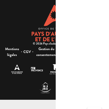
© 2026 Pays d'aubagne et de l'étoile -
Mentions
Gestion du
Plan
Accessibilité : non
-
-
-
-
CGV
légales
consentement
du site
conforme