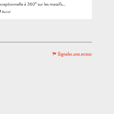
xceptionnelle à 360° sur les massifs...
Auriol
CIRCUITS
SORTIES
ET
ET
SÉJOURS
SÉJOURS
BROC
ADULTES
SCOLAIRES
GROU
Signaler une erreur
DEMANDE
DE DEVIS