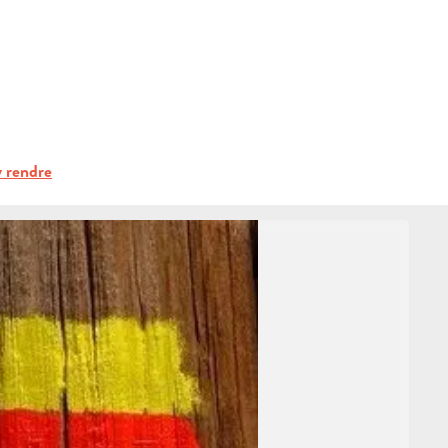
S'INFORMER
ts de plein air
GR2013 - B13 - De Peypin à Mimet
RÉSERVER
 MIMET
GROUPES
 PÉDESTRE
 rendre
ESPACE PROS
FR