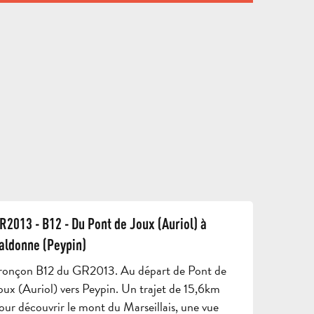
DÉNIVELÉ
ACTIVITÉS
GUIDÉES
HÉBE
P
392 M DE DÉNIVELÉ
VENIR
R2013 - B12 - Du Pont de Joux (Auriol) à
ET
aldonne (Peypin)
SE
ronçon B12 du GR2013. Au départ de Pont de
CONTACT
BROCHURES
DÉPL
oux (Auriol) vers Peypin. Un trajet de 15,6km
our découvrir le mont du Marseillais, une vue