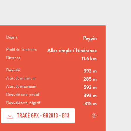
INFORMATIONS PRATIQ
Départ
Peypin
Profil de l’itinéraire
Aller simple / Itinérance
Distance
11.6 km
TOUTES LES
Dénivelé
392 m
ACTIVITÉS
ESPACE GROUPES
Altitude minimum
285 m
Altitude maximum
592 m
VILLES
Dénivelé total positif
393 m
ET
DESTINATION
Dénivelé total négatif
-315 m
AUBAGNE
VILLAGES
NATURE
DOCUMENTATION
SECTIONS.TOU
TRACÉ GPX - GR2013 - B13
VI
VISITES
M