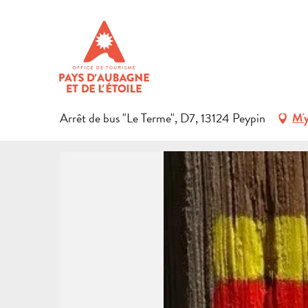
Aller
Accueil
Découvrir le territoire
Patrimoine naturel
Spor
au
contenu
GR2013 - B13 - DE PEYPIN À
principal
LOISIRS SPORTIFS
SPORTS PÉDESTRES
ITINÉRAIRE DE RANDONNÉE
Arrêt de bus "Le Terme", D7, 13124 Peypin
M'y