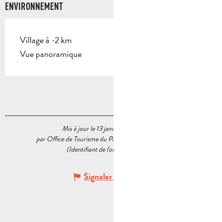
ENVIRONNEMENT
Village à -2 km
Vue panoramique
Mis à jour le 13 janvier 2026 à 14:30
par Office de Tourisme du Pays d’Aubagne et de l’Étoile
(Identifiant de l'offre :
6034388
)
Signaler une erreur