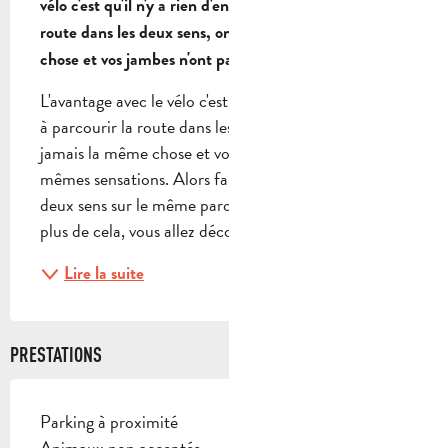
vélo c'est qu'il n'y a rien d'ennuyeux à parcourir la 
route dans les deux sens, on ne voit jamais la même 
chose et vos jambes n'ont pas les mêmes sensations.
L'avantage avec le vélo c'est qu'il n'y a rien d'ennuyeux 
à parcourir la route dans les deux sens, on ne voit 
jamais la même chose et vos jambes n'ont pas les 
mêmes sensations. Alors faire l'Espigoulier dans les 
deux sens sur le même parcours était obligatoire. En 
plus de cela, vous allez découvrir...
Lire la suite
PRESTATIONS
Parking à proximité
Animaux non acceptés