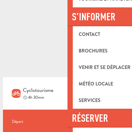
S'INFORMER
CONTACT
BROCHURES
VENIR ET SE DÉPLACER
MÉTÉO LOCALE
Cyclotourisme
Difficile
4h 30min
SERVICES
RÉSERVER
INFORMATIONS PRATIQUES
Départ
Aubagne