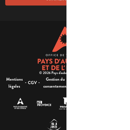
© 2026 Pays d'aubagne et de l'étoile -
Mentions
Gestion du
Plan
Accessibilité : non
-
-
-
-
CGV
légales
consentement
du site
conforme