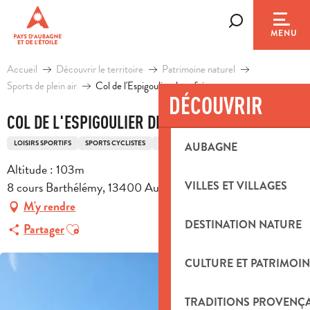
Aller
au
Recherche
MENU
contenu
principal
Accueil
Découvrir le territoire
Patrimoine naturel
Sports de plein air
Col de l'Espigoulier deux fois
DÉCOUVRIR
COL DE L'ESPIGOULIER DEUX FOIS
LOISIRS SPORTIFS
SPORTS CYCLISTES
ITINÉRAIRE CYCLO
AUBAGNE
Altitude : 103m
8 cours Barthélémy, 13400 Aubagne
VILLES ET VILLAGES
M'y rendre
DESTINATION NATURE
Ajouter aux favoris
Partager
CULTURE ET PATRIMOIN
TRADITIONS PROVENÇ