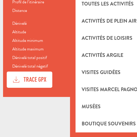
Profil de l’itinéraire
Boucle
TOUTES LES ACTIVITÉS
Distance
102.5 km
ACTIVITÉS DE PLEIN AIR
Dénivelé
2013 m
Altitude
103 m
ACTIVITÉS DE LOISIRS
Altitude minimum
107 m
Altitude maximum
744 m
ACTIVITÉS ARGILE
Dénivelé total positif
2014 m
Dénivelé total négatif
-2014 m
VISITES GUIDÉES
DOCUMENTATION
SECTI
TRACE GPX
VISITES MARCEL PAGN
DÉNIVELÉ
2013 M DE DÉNIVELÉ
MUSÉES
BOUTIQUE SOUVENIRS