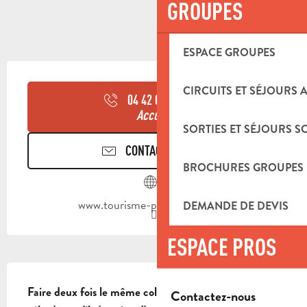
GROUPES
ESPACE GROUPES
OUVERTURE ET COORDONNÉES
CIRCUITS ET SÉJOURS 
04 42 03 49
▒▒
Accueil
SORTIES ET SÉJOURS S
CONTACTEZ-NOUS
BROCHURES GROUPES
www.tourisme-paysdaubagne.fr
DEMANDE DE DEVIS
ESPACE PROS
DESCRIPTION
Faire deux fois le même col, mais l'avantage avec le 
Contactez-nous