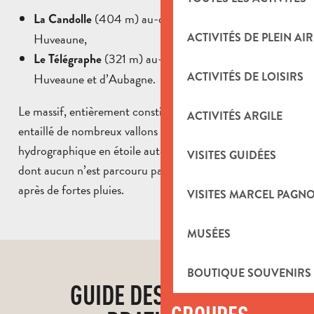
(404 m) au-dessus de La Penne-sur-
La Candolle
Huveaune,
ACTIVITÉS DE PLEIN AIR
(321 m) au-dessus de La Penne-sur-
Le Télégraphe
ACTIVITÉS DE LOISIRS
Huveaune et d’Aubagne.
Le massif, entièrement constitué de roches calcaires, est
ACTIVITÉS ARGILE
entaillé de nombreux vallons qui évoquent un réseau
hydrographique en étoile autour des sommets, mais
VISITES GUIDÉES
dont aucun n’est parcouru par un cours d’eau, sauf
après de fortes pluies.
VISITES MARCEL PAGN
MUSÉES
BOUTIQUE SOUVENIRS
GUIDE DES BONNES