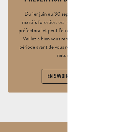
Du 1er juin au 30 septembre, l’accès aux
massifs forestiers est réglementé par arrêté
préfectoral et peut l’être par arrêté municipal.
Veillez à bien vous renseigner durant cette
période avant de vous rendre dans les espaces
naturels.
EN SAVOIR PLUS