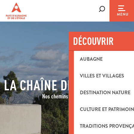
Aller
au
Recherche
MENU
contenu
principal
DÉCOUVRIR
AUBAGNE
VILLES ET VILLAGES
LA CHAÎNE DE SAINT-CYR
DESTINATION NATURE
Nos chemins de Légende
CULTURE ET PATRIMOIN
TRADITIONS PROVENÇ