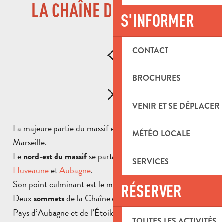
LA CHAÎNE DE SAINT-CYR
S'INFORMER
CONTACT
BROCHURES
VENIR ET SE DÉPLACER
La majeure partie du massif est situé sur la commune de
MÉTÉO LOCALE
Marseille.
Le
se partage entre
La Penne-sur-
nord-est du massif
SERVICES
Huveaune
et
Aubagne
.
Son point culminant est le mont Carpiagne (646 m).
RÉSERVER
Deux
de la Chaîne de Saint-Cyr sont situés en
sommets
Pays d’Aubagne et de l’Étoile :
TOUTES LES ACTIVITÉS