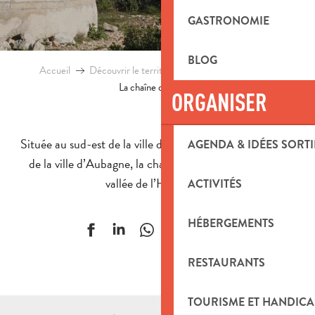
GASTRONOMIE
BLOG
Accueil
Découvrir le territoire
Patrimoine naturel
La chaîne de Saint-Cyr
ORGANISER
Située au sud-est de la ville de Marseille et au sud-ouest
AGENDA & IDÉES SORTI
de la ville d’Aubagne, la chaîne de Saint-Cyr longe la
vallée de l’Huveaune.
ACTIVITÉS
HÉBERGEMENTS
Ajouter aux f
RESTAURANTS
TOURISME ET HANDICA