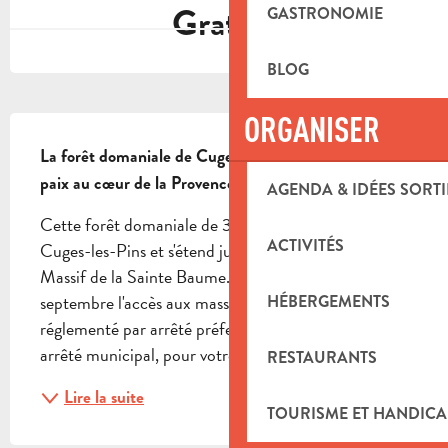
Gratuit
GASTRONOMIE
BLOG
ORGANISER
DESCRIPTION
La forêt domaniale de Cuges-les-Pins est un havre de 
paix au cœur de la Provence
AGENDA & IDÉES SORTI
Cette forêt domaniale de 311 ha se situe au nord de 
ACTIVITÉS
Cuges-les-Pins et s'étend jusqu'au versant sud du 
Massif de la Sainte Baume. Entre le 1er juin et le 30 
septembre l'accès aux massifs forestiers est 
HÉBERGEMENTS
réglementé par arrêté préfectoral et peut l'être par 
arrêté municipal, pour votre sécurité et la...
RESTAURANTS
Lire la suite
TOURISME ET HANDICA