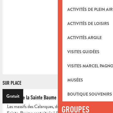
ACTIVITÉS DE PLEIN AIR
ACTIVITÉS DE LOISIRS
ACTIVITÉS ARGILE
VISITES GUIDÉES
VISITES MARCEL PAGN
MUSÉES
SUR PLACE
BOUTIQUE SOUVENIRS
Gratuit
Massif de la Sainte Baume
Les massifs des Calanques, du Grand Caunet et de la
GROUPES
Sainte-Baume sont situés à l’extrémité Sud-Est du