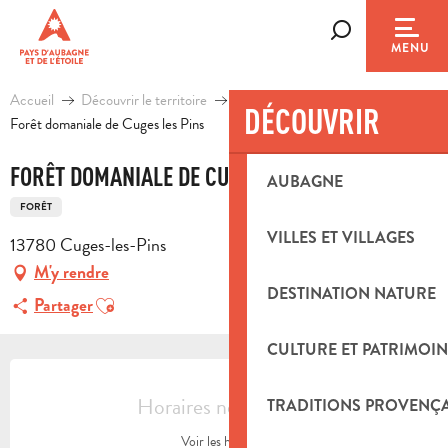
Aller
au
Recherche
MENU
contenu
principal
Accueil
Découvrir le territoire
Patrimoine naturel
DÉCOUVRIR
Forêt domaniale de Cuges les Pins
FORÊT DOMANIALE DE CUGES LES PINS
AUBAGNE
FORÊT
VILLES ET VILLAGES
13780 Cuges-les-Pins
M'y rendre
DESTINATION NATURE
Ajouter aux favoris
Partager
CULTURE ET PATRIMOIN
OUVERTURE ET COORDONNÉES
Horaires non définis
TRADITIONS PROVENÇ
Voir les horaires