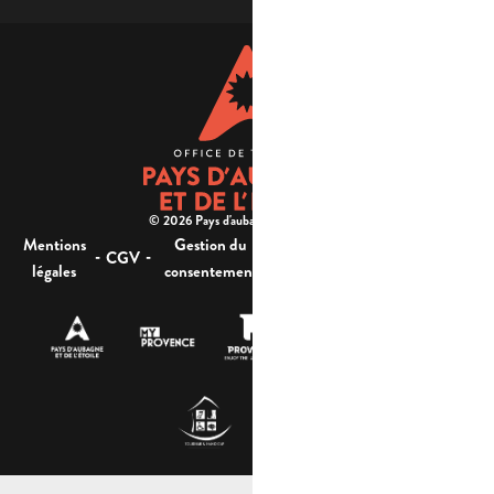
© 2026 Pays d'aubagne et de l'étoile -
Mentions
Gestion du
Plan
Accessibilité : non
-
-
-
-
CGV
légales
consentement
du site
conforme