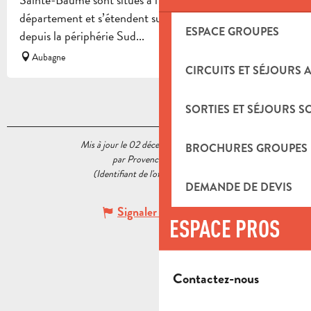
département et s’étendent sur près de 26 000 ha,
ESPACE GROUPES
depuis la périphérie Sud...
Aubagne
CIRCUITS ET SÉJOURS 
SORTIES ET SÉJOURS S
Mis à jour le 02 décembre 2020 à 12:12
BROCHURES GROUPES
par Provence Tourisme
(Identifiant de l'offre :
5473404
)
DEMANDE DE DEVIS
Signaler une erreur
ESPACE PROS
Contactez-nous