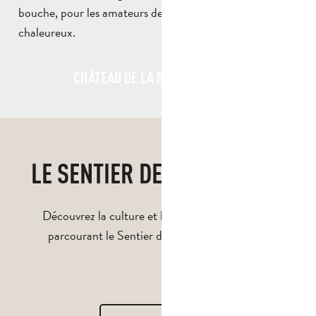
bouche, pour les amateurs de vins complexes et
chaleureux.
CHÂTEAU DE LA ROQUE FORCADE
LE SENTIER DES VIGNERONS
Découvrez la culture et le travail de la vigne, en
parcourant le Sentier des Vignerons d’Auriol