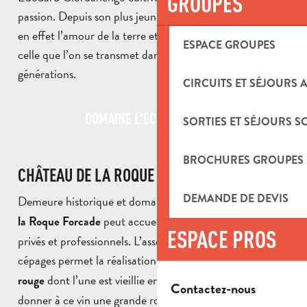
GROUPES
passion. Depuis son plus jeune âge, ce quinquagénaire a
en effet l’amour de la terre et, plus spécialement, de
ESPACE GROUPES
celle que l’on se transmet dans sa famille depuis six
générations.
CIRCUITS ET SÉJOURS 
DOMAINE L'ECUME DE LUNE
SORTIES ET SÉJOURS S
BROCHURES GROUPES
CHÂTEAU DE LA ROQUE FORCADE
DEMANDE DE DEVIS
Demeure historique et domaine viticole, le
Château de
peut accueillir tous vos
la Roque Forcade
événements
ESPACE PROS
privés et professionnels. L’assemblage de ses différents
cépages permet la réalisation de
deux cuvées de vin
dont l’une est vieillie en fût de chêne afin de
rouge
Contactez-nous
donner à ce vin une grande rondeur et une sagesse en