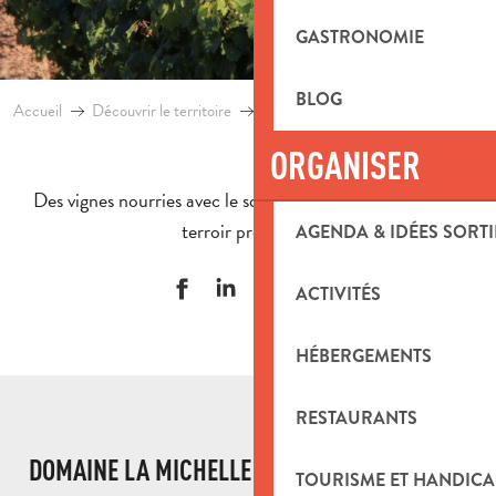
GASTRONOMIE
BLOG
Accueil
Découvrir le territoire
Gastronomie
Vins et œnotouris
ORGANISER
Des vignes nourries avec le soleil du sud et la richesse du
terroir provençal.
AGENDA & IDÉES SORTI
ACTIVITÉS
HÉBERGEMENTS
RESTAURANTS
DOMAINE LA MICHELLE
TOURISME ET HANDICA