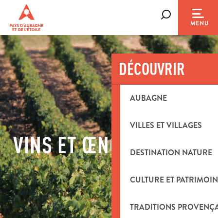
Aller
au
Recherche
MENU
contenu
principal
DÉCOUVRIR
AUBAGNE
VILLES ET VILLAGES
VINS ET ŒNOTOURISME
DESTINATION NATURE
CULTURE ET PATRIMOIN
TRADITIONS PROVENÇ