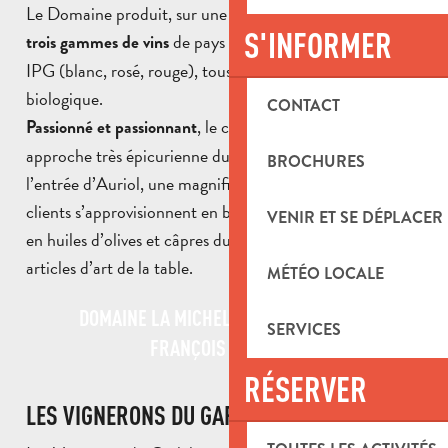
Le Domaine produit, sur une superficie d’environ 9 ha,
S'INFORMER
de pays des Bouches-du-Rhône
trois gammes de vins
IPG (blanc, rosé, rouge), tous issus de l’agriculture
biologique.
CONTACT
, le couple tient à partager son
Passionné et passionnant
approche très épicurienne du vin. Ainsi, Nelly a ouvert, à
BROCHURES
l’entrée d’Auriol, une magnifique boutique où ses fidèles
clients s’approvisionnent en bouteilles de vins mais aussi
VENIR ET SE DÉPLACER
en huiles d’olives et câpres du domaine ainsi qu’en divers
articles d’art de la table.
MÉTÉO LOCALE
DOMAINE LA MICHELLE - NELLY & JEAN-
SERVICES
FRANÇOIS MARGIER
RÉSERVER
LES VIGNERONS DU GARLABAN