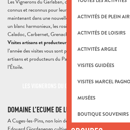
TOUTES LES ACTIVITÉS
Les Vignerons du Garlaban, cave coopérative, sont aussi
connus et reconnus pour leurs vins de cépage,
ACTIVITÉS DE PLEIN AIR
maintenant dans une nouvelle livrée. Découvrez le Rolle,
un blanc harmonieux, les rosés Caladoc et les rouges,
ACTIVITÉS DE LOISIRS
Caladoc, Carbernet, Grenache et Merlot.
tout au long de
Visites artisans et producteurs d’ici :
ACTIVITÉS ARGILE
l’année des visites vous sont proposées pour découvrir les
artisans et producteurs du Pays d’Aubagne et de
VISITES GUIDÉES
l’Étoile.
VISITES MARCEL PAGN
LES VIGNERONS DU GARLABAN - AURIOL
MUSÉES
DOMAINE L’ECUME DE LUNE
BOUTIQUE SOUVENIRS
A Cuges-les-Pins, non loin de Cassis et de Bandol,
Edouard Giordanengo cultive la vigne avec une rare