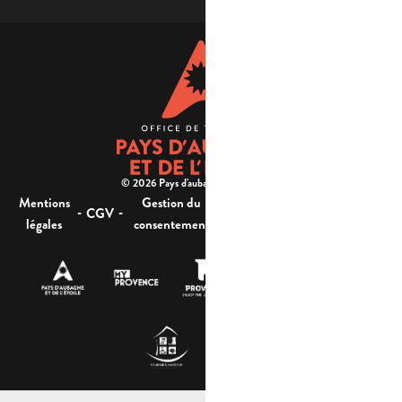
© 2026 Pays d'aubagne et de l'étoile -
Mentions
Gestion du
Plan
Accessibilité : non
-
-
-
-
CGV
légales
consentement
du site
conforme