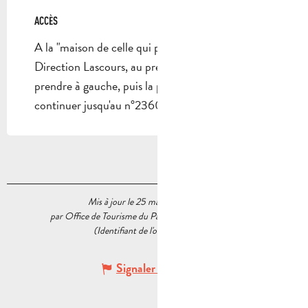
ACCÈS
ACCÈS
A la "maison de celle qui peint", prendre
Direction Lascours, au premier rond point
prendre à gauche, puis la première à droite,
continuer jusqu'au n°2360.
Mis à jour le 25 mars 2026 à 15:49
par Office de Tourisme du Pays d’Aubagne et de l’Étoile
(Identifiant de l'offre :
5537416
)
Signaler une erreur