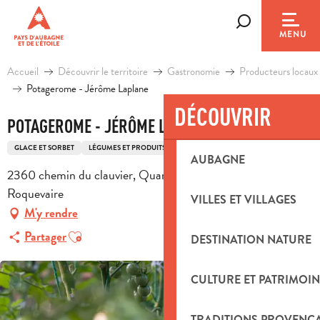
Aller
au
Recherche
MENU
contenu
principal
Accueil
Découvrir le territoire
Gastronomie
Producteurs locaux
Potagerome - Jérôme Laplane
DÉCOUVRIR
POTAGEROME - JÉRÔME LAPLANE
GLACE ET SORBET
LÉGUMES ET PRODUITS DÉRIVÉS
PRODUCTEUR BIO
AUBAGNE
2360 chemin du clauvier, Quartier la Dorgale, 13360
Roquevaire
VILLES ET VILLAGES
M'y rendre
Ajouter aux favoris
Partager
DESTINATION NATURE
CULTURE ET PATRIMOIN
TRADITIONS PROVENÇ