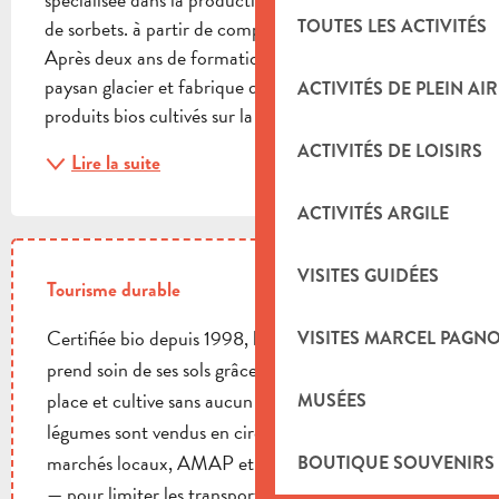
de sorbets. à partir de compost élaboré sur la ferme. 
TOUTES LES ACTIVITÉS
Après deux ans de formation, Jérôme devient 
paysan glacier et fabrique des sorbets à partir de 
ACTIVITÉS DE PLEIN AIR
produits bios cultivés sur la ferme. Avec un...
ACTIVITÉS DE LOISIRS
Lire la suite
ACTIVITÉS ARGILE
VISITES GUIDÉES
Tourisme durable
Certifiée bio depuis 1998, la ferme du Potagérôme
VISITES MARCEL PAGN
prend soin de ses sols grâce au compost fabriqué sur
place et cultive sans aucun intrants chimiques. Ses
MUSÉES
légumes sont vendus en circuit ultra-court —
marchés locaux, AMAP et vente directe à la ferme
BOUTIQUE SOUVENIRS
— pour limiter les transports et maintenir un lien de