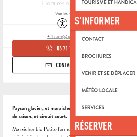
Horaires non définis
TOURISME ET HANDICA
Voir les horaires
S'INFORMER
Accessibilité
Animaux acceptés
+ 4 autre(s) prestation(s)
CONTACT
06 71 11 29
▒▒
BROCHURES
CONTACTEZ-NOUS
VENIR ET SE DÉPLACER
MÉTÉO LOCALE
DESCRIPTION
SERVICES
Paysan glacier, et maraicher bio, variétés anciennes, 
de saison, et circuit court.
RÉSERVER
Maraîcher bio Petite ferme maraichère biologique 
spécialisée dans la production de légumes, d'oeufs et 