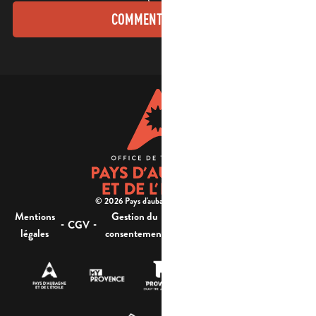
COMMENT VENIR ?
© 2026 Pays d'aubagne et de l'étoile -
Mentions
Gestion du
Plan
Accessibilité : non
-
-
-
-
CGV
légales
consentement
du site
conforme