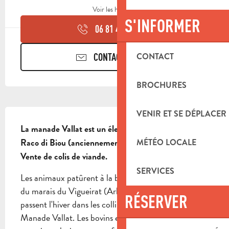
Voir les horaires
S'INFORMER
06 81 44 26
▒▒
CONTACT
CONTACTEZ-NOUS
BROCHURES
DESCRIPTION
VENIR ET SE DÉPLACER
La manade Vallat est un élevage de bovin de race 
Raco di Biou (anciennement appelé Camargue).

MÉTÉO LOCALE
Vente de colis de viande.
SERVICES
Les animaux patûrent à la belle saison dans la réserve 
du marais du Vigueirat (Arles) sur 400 hectares et 
RÉSERVER
passent l'hiver dans les collines de la Bouilladisse à la 
Manade Vallat. Les bovins en liberté sont donc 