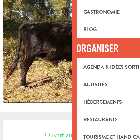
GASTRONOMIE
BLOG
ORGANISER
AGENDA & IDÉES SORTI
ACTIVITÉS
HÉBERGEMENTS
RESTAURANTS
OUVERTURE ET COORDONNÉES
Ouvert aujourd'hui
TOURISME ET HANDICA