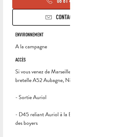
06 81 44 26
▒▒
CONTACTEZ-NOUS
ENVIRONNEMENT
ENVIRONNEMENT
A la campagne
ACCÈS
ACCÈS
Si vous venez de Marseille :
bretelle A52 Aubagne, Nice
- Sortie Auriol
- D45 reliant Auriol à la Bouilladisse par le ch.
des boyers