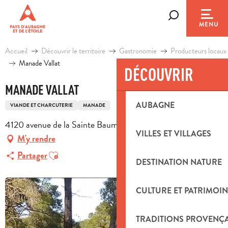
Aller
au
Recherche
MENU
contenu
principal
Accueil
Découvrir le territoire
Gastronomie
Producteurs locaux
Manade Vallat
DÉCOUVRIR
MANADE VALLAT
AUBAGNE
VIANDE ET CHARCUTERIE
MANADE
4120 avenue de la Sainte Baume, 13720 La Bouilladisse
VILLES ET VILLAGES
M'y rendre
Ajouter aux favoris
Partager
DESTINATION NATURE
CULTURE ET PATRIMOIN
TRADITIONS PROVENÇ