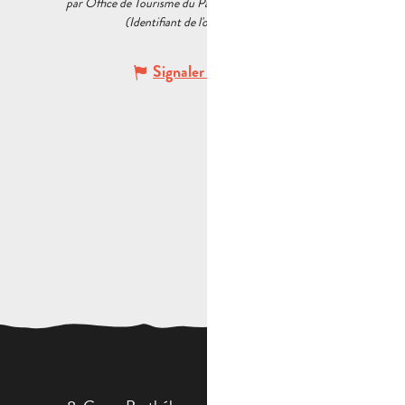
par Office de Tourisme du Pays d’Aubagne et de l’Étoile
(Identifiant de l'offre :
5537121
)
Signaler une erreur