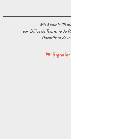
Mis à jour le 25 mars 2026 à 14:59
par Office de Tourisme du Pays d’Aubagne et de l’Étoile
(Identifiant de l'offre :
7370786
)
Signaler une erreur