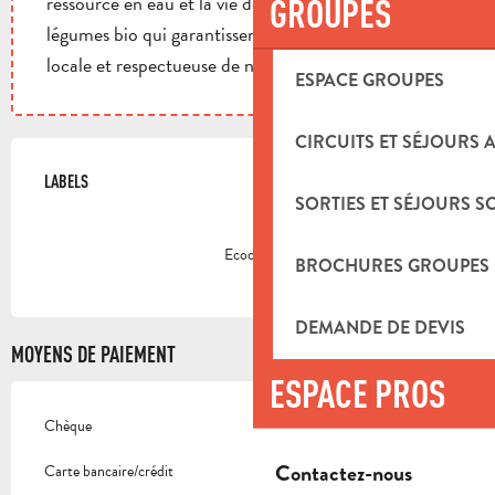
ressource en eau et la vie des sols en cultivant des
GROUPES
légumes bio qui garantissent une alimentation saine,
locale et respectueuse de notre environnement.
ESPACE GROUPES
CIRCUITS ET SÉJOURS 
OFFRES DE PRESTATIONS
LABELS
LABELS
SORTIES ET SÉJOURS S
Ecocert
BROCHURES GROUPES
DEMANDE DE DEVIS
MOYENS DE PAIEMENT
ESPACE PROS
Chèque
Contactez-nous
Carte bancaire/crédit