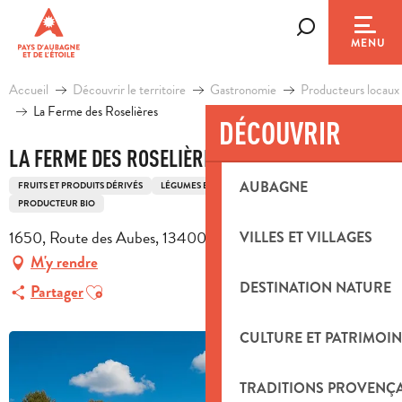
Aller
au
Recherche
MENU
contenu
principal
Accueil
Découvrir le territoire
Gastronomie
Producteurs locaux
La Ferme des Roselières
DÉCOUVRIR
LA FERME DES ROSELIÈRES
AUBAGNE
FRUITS ET PRODUITS DÉRIVÉS
LÉGUMES ET PRODUITS DÉRIVÉS
PRODUCTEUR BIO
1650, Route des Aubes, 13400 Aubagne
VILLES ET VILLAGES
M'y rendre
Ajouter aux favoris
DESTINATION NATURE
Partager
CULTURE ET PATRIMOIN
TRADITIONS PROVENÇ