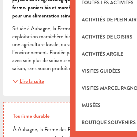
TOUTES LES ACTIVITÉS
ferme, paniers bio et marchés locaux. Un lieu engagé 
pour une alimentation saine, locale et durable.
ACTIVITÉS DE PLEIN AIR
Située à Aubagne, la Ferme des Roselières est une 
exploitation maraîchère biologique engagée dans 
ACTIVITÉS DE LOISIRS
une agriculture locale, durable et respectueuse de 
l’environnement. Fondée par Franck Sillam, il cultive 
ACTIVITÉS ARGILE
avec soin plus de soixante variétés de légumes de 
saison, sans aucun produit chimique, en...
VISITES GUIDÉES
Lire la suite
VISITES MARCEL PAGN
MUSÉES
Tourisme durable
BOUTIQUE SOUVENIRS
À Aubagne, la Ferme des Roselières préserve la