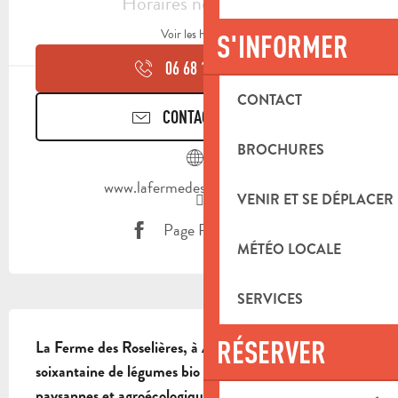
Horaires non définis
Voir les horaires
S'INFORMER
06 68 18 70
▒▒
CONTACT
CONTACTEZ-NOUS
BROCHURES
www.lafermedesroselieres.com
VENIR ET SE DÉPLACER
Page Facebook
MÉTÉO LOCALE
SERVICES
DESCRIPTION
RÉSERVER
La Ferme des Roselières, à Aubagne, cultive une 
soixantaine de légumes bio selon des méthodes 
paysannes et agroécologiques. Vente directe à la 