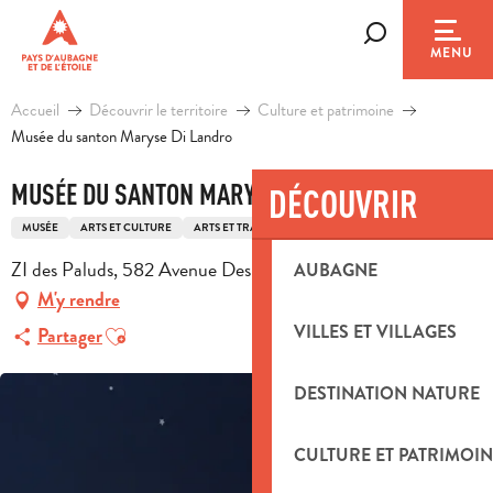
Aller
au
Recherche
MENU
contenu
principal
Accueil
Découvrir le territoire
Culture et patrimoine
Musée du santon Maryse Di Landro
MUSÉE DU SANTON MARYSE DI LANDRO
DÉCOUVRIR
MUSÉE
ARTS ET CULTURE
ARTS ET TRADITIONS POPULAIRES
MUSÉE PRIVÉ
ZI des Paluds, 582 Avenue Des Paluds, 13400 Aubagne
AUBAGNE
M'y rendre
Ajouter aux favoris
VILLES ET VILLAGES
Partager
DESTINATION NATURE
CULTURE ET PATRIMOIN