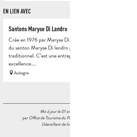
EN LIEN AVEC
Santons Maryse Di Landro
Crée en 1976 par Maryse Di Landro l’atelier et le musée
du santon Maryse Di landro perpétue le savoir faire
traditionnel. C’est une entreprise Française par
excellence....
Aubagne
Mis à jour le 01 avril 2026 à 16:57
par Office de Tourisme du Pays d’Aubagne et de l’Étoile
(Identifiant de l'offre :
5538216
)