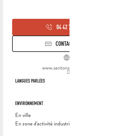
04 42 70 95
▒▒
CONTACTEZ-NOUS
www.santons-dilandro.fr
LANGUES PARLÉES
LANGUES PARLÉES
ENVIRONNEMENT
ENVIRONNEMENT
En ville
En zone d'activité industrielle/commerciale