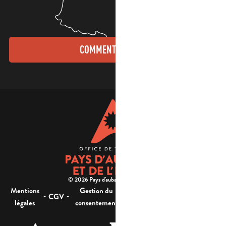
COMMENT VENIR ?
© 2026 Pays d'aubagne et de l'étoile -
Mentions
Gestion du
Plan
Accessibilité : non
-
-
-
-
CGV
légales
consentement
du site
conforme