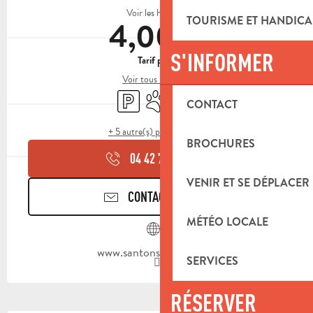
Voir les horaires
TOURISME ET HANDICA
4,00 €
S'INFORMER
Tarif plein
Voir tous les tarifs
Parking
Animaux acceptés
Boutique
CONTACT
+ 5 autre(s) prestation(s)
BROCHURES
04 42 70 95
▒▒
VENIR ET SE DÉPLACER
CONTACTEZ-NOUS
MÉTÉO LOCALE
www.santons-dilandro.fr
SERVICES
RÉSERVER