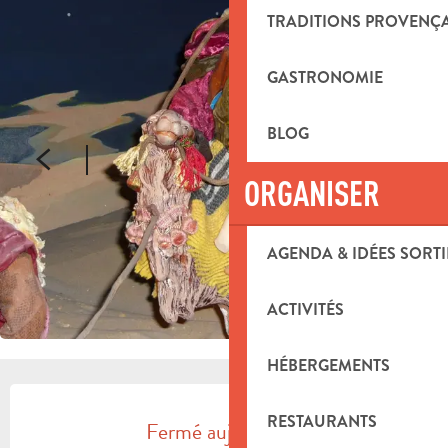
TRADITIONS PROVENÇ
GASTRONOMIE
BLOG
ORGANISER
AGENDA & IDÉES SORTI
ACTIVITÉS
HÉBERGEMENTS
OUVERTURE ET COORDONNÉES
RESTAURANTS
Fermé aujourd'hui