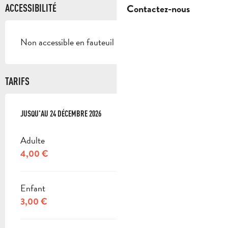
Contactez-nous
ACCESSIBILITÉ
Non accessible en fauteuil roulant
TARIFS
DU
JUSQU'AU
1 JANVIER 2026
24 DÉCEMBRE 2026
AU
24 DÉCEMBRE 2026
Adulte
4,00 €
Enfant
3,00 €