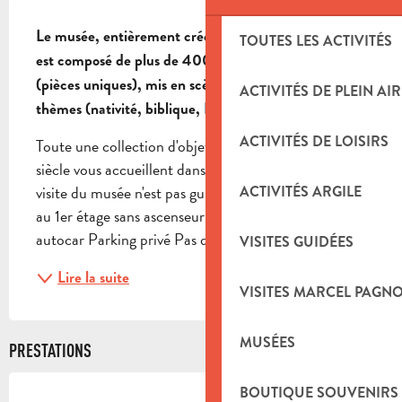
DESCRIPTION
Le musée, entièrement créé par l'atelier Di Landro 
TOUTES LES ACTIVITÉS
est composé de plus de 400 santons prestiges 
(pièces uniques), mis en scène suivant différents 
ACTIVITÉS DE PLEIN AIR
thèmes (nativité, biblique, Provence et historique).
ACTIVITÉS DE LOISIRS
Toute une collection d'objets et vêtements du 19e 
siècle vous accueillent dans les premières pièces. La 
visite du musée n'est pas guidée. Le musée se trouve 
ACTIVITÉS ARGILE
au 1er étage sans ascenseur (20 marches) Parking 
autocar Parking privé Pas de toilettes sur le site
VISITES GUIDÉES
Lire la suite
VISITES MARCEL PAGN
MUSÉES
PRESTATIONS
BOUTIQUE SOUVENIRS