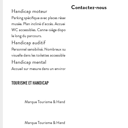
Contactez-nous
Handicap moteur
Parking spécifique avec places réservées dans l’enceinte même du
musée. Plan incliné d’accès. Accueil et accompagnement sensibilisé.
WC accessibles. Canne-siège disponible à l’accueil. Assises de repos
le long du parcours.
Handicap auditif
Personnel sensibilisé. Nombreux supports écrits proposés. Alarme
visuelle dans les toilettes accessibles.
Handicap mental
Accueil sur mesure dans un environnement rassurant et sécurisant.
TOURISME ET HANDICAP
TOURISME ET HANDICAP
Marque Tourisme & Handicap - déficience auditive
Marque Tourisme & Handicap - déficience mentale