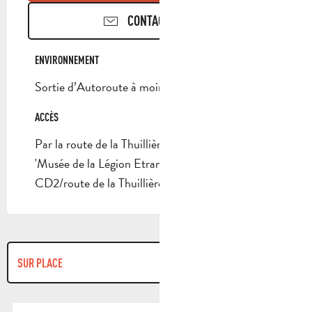
CONTACTEZ-NOUS
ENVIRONNEMENT
ENVIRONNEMENT
Sortie d’Autoroute à moins de 5 km
ACCÈS
ACCÈS
Par la route de la Thuillière.Panneaux indicateurs
'Musée de la Légion Etrangère', au croisement
CD2/route de la Thuillière
SUR PLACE
PROPOSE LA VISITE GUIDÉE ...