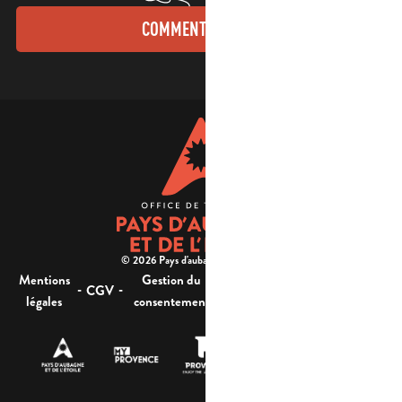
COMMENT VENIR ?
© 2026 Pays d'aubagne et de l'étoile -
Mentions
Gestion du
Plan
Accessibilité : non
-
-
-
-
CGV
légales
consentement
du site
conforme