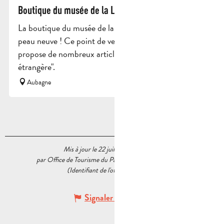
Boutique du musée de la Légion étrangère
La boutique du musée de la Légion étrangère fait
peau neuve ! Ce point de vente accueillant et étoffé
propose de nombreux articles revisités " Légion
étrangère".
Aubagne
Mis à jour le 22 juillet 2026 à 15:46
par Office de Tourisme du Pays d’Aubagne et de l’Étoile
(Identifiant de l'offre :
5538965
)
Signaler une erreur