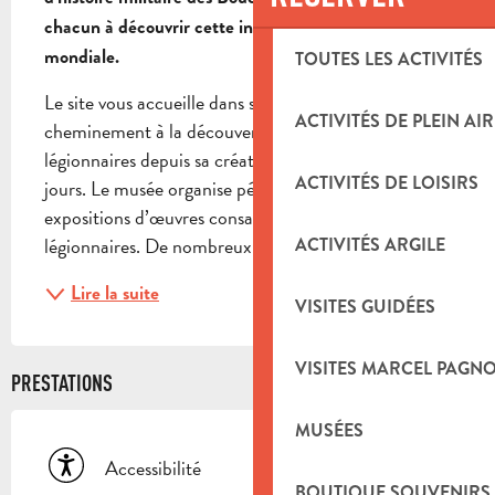
chacun à découvrir cette institution de renommée 
mondiale.
TOUTES LES ACTIVITÉS
Le site vous accueille dans ses 2 000 m² pour un 
ACTIVITÉS DE PLEIN AIR
cheminement à la découverte de la Légion et de ses 
légionnaires depuis sa création en 1831 jusqu'à nos 
ACTIVITÉS DE LOISIRS
jours. Le musée organise périodiquement des 
expositions d’œuvres consacrées à la Légion et aux 
légionnaires. De nombreux grands artistes ont fait...
ACTIVITÉS ARGILE
Lire la suite
VISITES GUIDÉES
VISITES MARCEL PAGN
PRESTATIONS
MUSÉES
Accessibilité
BOUTIQUE SOUVENIRS