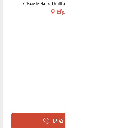
Chemin de la Thuillière, 13400 Aubagne
M'y rendre
04 42 18 10
▒▒