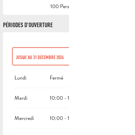
100 Personne(s)
PÉRIODES D'OUVERTURE
JUSQU'AU
31 DÉCEMBRE 2026
DU
1 JANVIER 2026
AU
1 FÉVRIER 2026
Lundi
Fermé
Mardi
10:00 - 12:00
14:00 - 18:00
Mercredi
10:00 - 12:00
14:00 - 18:00