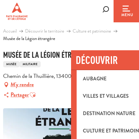
Aller
au
Recherche
MENU
contenu
principal
Accueil
Découvrir le territoire
Culture et patrimoine
Musée de la Légion étrangère
MUSÉE DE LA LÉGION ÉTRANGÈRE
DÉCOUVRIR
MUSÉE
MILITAIRE
Chemin de la Thuillière, 13400 Aubagne
AUBAGNE
M'y rendre
Ajouter aux favoris
Partager
VILLES ET VILLAGES
DESTINATION NATURE
CULTURE ET PATRIMOIN