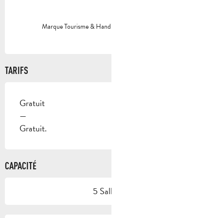
Marque Tourisme & Handicap - déficience motrice
TARIFS
Gratuit
—
Gratuit.
CAPACITÉ
5 Salle(s)